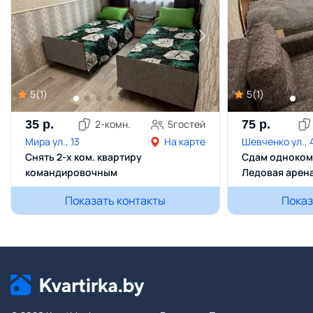
5
(
1
)
5
(
1
)
35
р.
2
-комн.
5
гостей
75
р.
Мира ул., 13
На карте
Шевченко ул., 
Снять 2-х ком. квартиру
Сдам одноком
командировочным
Ледовая арен
Показать контакты
Показ