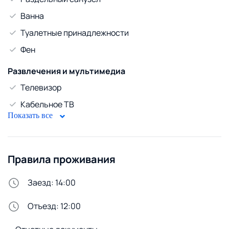
Ванна
Туалетные принадлежности
Фен
Развлечения и мультимедиа
Телевизор
Кабельное ТВ
Показать все
WiFi
Диван
Правила проживания
Безопасность
Домофон
Заезд: 14:00
Бронированная дверь
Отъезд: 12:00
Стирка и белье