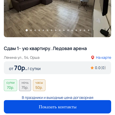
Сдам 1- ую квартиру. Ледовая арена
Ленина ул., 54, Орша
На карте
70
р.
0.0
(
0
)
от
/ сутки
сутки
ночь
часы
70
р.
75
р.
50
р.
В праздники и выходные цена договорная
Показать контакты