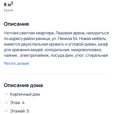
2
8 м
Кухня
Описание
Уютная светлая квартира, Ледовая арена, находиться
по адресу район раница, ул. Ленина 54. Новая мебель,
имеется двухспальная кровать и угловой диван, шкаф
для хранения вещей, холодильник, микроволновка,
чайник , электрочайник, посуда,фен, утюг, стиральная
машина,постельное белье, полотенца, вентилятор,
Читать дальше
дополнительное пастельное белье -25 руб. Квартира
расположена в шаговой доступности от остановки,
много магазинов , аптек, кафе, Ледовая арена, парк и
многое другое. Предоставляем отчетные документы,
Описание дома
при себе иметь паспорт.
Кирпичный дом
Этаж: 4
Этажей: 5