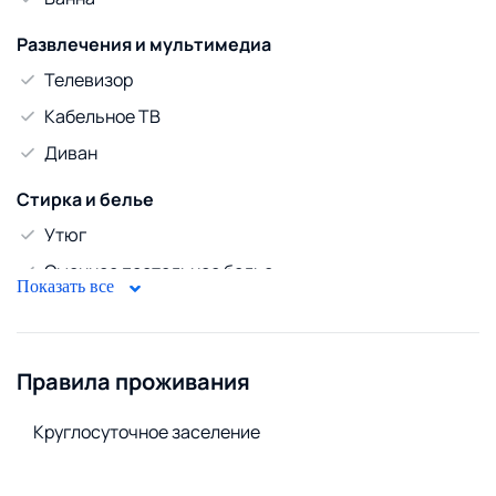
Развлечения и мультимедиа
Телевизор
Кабельное ТВ
Диван
Стирка и белье
Утюг
Сменное постельное белье
Показать все
Сушилка для белья
Стиральный порошок
Правила проживания
Стиральная машина
Удобства снаружи
Круглосуточное заселение
Открытая парковка