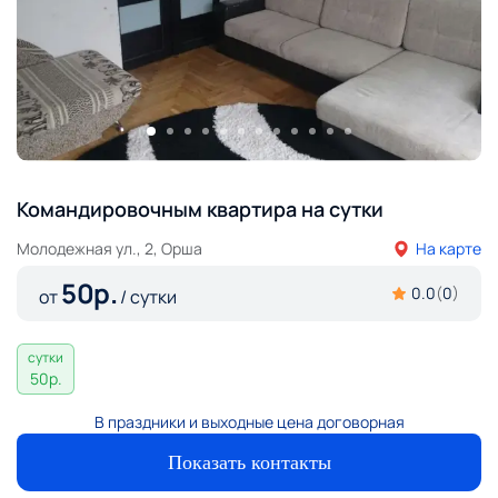
Командировочным квартира на сутки
Молодежная ул., 2, Орша
На карте
50
р.
0.0
(
0
)
от
/ сутки
сутки
50
р.
В праздники и выходные цена договорная
Показать контакты