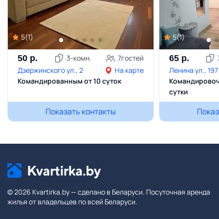
5
(
1
)
5
(
1
)
50
р.
3
-комн.
7
гостей
65
р.
Дзержинского ул., 2
На карте
Ленина ул., 197
Командированным от 10 суток
Командировоч
сутки
Показать контакты
Показ
© 2026 Kvartirka.by — сделано в Беларуси. Посуточная аренда
жилья от владельцев по всей Беларуси.