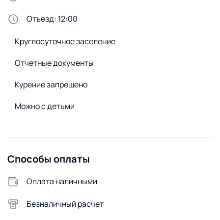
Домофон
Отъезд: 12:00
Бронированная дверь
Круглосуточное заселение
Стирка и белье
Утюг
Отчетные документы
Сменное постельное белье
Курение запрещено
Сушилка для белья
Можно с детьми
Стиральная машина
Удобства снаружи
Открытая парковка
Способы оплаты
Видеонаблюдение
Оплата наличными
Безналичный расчет