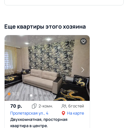
Еще квартиры этого хозяина
5
(
1
)
70
р.
2
-комн.
6
гостей
Пролетарская ул., 4
На карте
Двухкомнатная, просторная
квартира в центре.