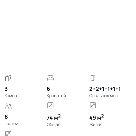
3
6
2+2+1+1+1+1
Комнат
Кроватей
Спальных мест
2
2
8
74 м
49 м
Гостей
Общая
Жилая