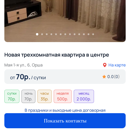
Новая трехкомнатная квартира в центре
Мая 1-я ул., 6, Орша
На карте
70
р.
0.0
(
0
)
от
/ сутки
сутки
ночь
часы
неделя
месяц
70
р.
70
р.
35
р.
500
р.
2 000
р.
В праздники и выходные цена договорная
Показать контакты