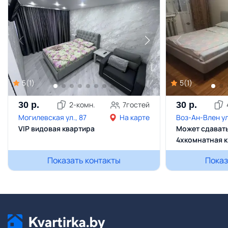
5
(
1
)
5
(
1
)
30
р.
2
-комн.
7
гостей
30
р.
Могилевская ул., 87
На карте
Воз-Ан-Влен ул.
VIP видовая квартира
Может сдаваться
4хкомнатная к
Показать контакты
Показ