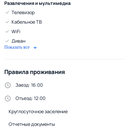
Развлечения и мультимедиа
Телевизор
Кабельное ТВ
WiFi
Диван
Показать все
Горячая вода
Газовый водонагреватель
Правила проживания
Безопасность
Домофон
Заезд: 16:00
Стирка и белье
Отъезд: 12:00
Утюг
Круглосуточное заселение
Сушилка для белья
Стиральная машина
Отчетные документы