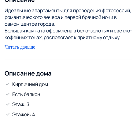
Идеальные апартаменты для проведения фотосессий,
романтического вечера и первой брачной ночи в
самом центре города.
Большая комната оформлена в бело-золотых и светло-
кофейных тонах, распологает к приятному отдыху.
Стоимость на часы в дневное время (от 30 руб.), ночь
Читать дальше
(от 70 руб.) на 6 раздельных спальных мест.Цена
зависит от количества проживающих и дня недели.
Укомплектованная кухня со всеми принадлежностями:
СВЧ-печь, электрический чайник, газовая плита,
Описание дома
столовые приборы. Чистое посельное и полотенца.
Кирпичный дом
Уборка после каждого посетителя или каждые 10-15
дней при длительном заселении. Фотографии
Есть балкон
соответствуют действительности.
Этаж: 3
Заселение происходит быстро и в любое время суток.
Для связи есть Viber, WhatsApp.
Этажей: 4
Шумным компаниям не беспокоить.