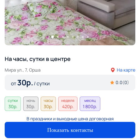
На часы, сутки в центре
Мира ул., 7, Орша
На карте
30
р.
0.0
(
0
)
от
/ сутки
сутки
ночь
часы
неделя
месяц
30
р.
30
р.
30
р.
420
р.
1 800
р.
В праздники и выходные цена договорная
Показать контакты