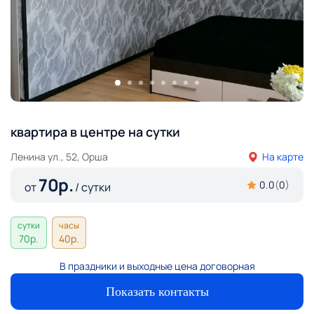
квартира в центре на сутки
Ленина ул., 52, Орша
На карте
70
р.
0.0
(
0
)
от
/ сутки
сутки
часы
70
р.
40
р.
В праздники и выходные цена договорная
Показать контакты