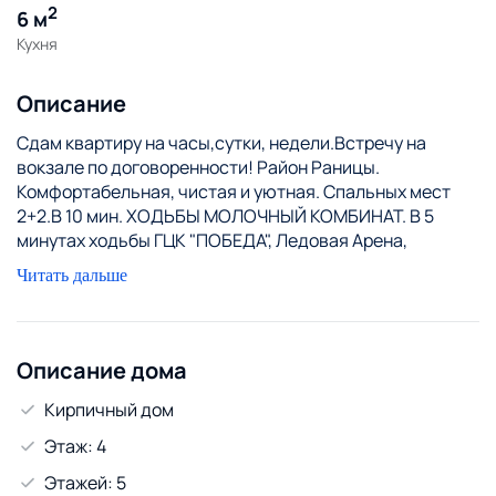
2
6 м
Кухня
Описание
Сдам квартиру на часы,сутки, недели.Встречу на
вокзале по договоренности! Район Раницы.
Комфортабельная, чистая и уютная. Спальных мест
2+2.В 10 мин. ХОДЬБЫ МОЛОЧНЫЙ КОМБИНАТ. В 5
минутах ходьбы ГЦК "ПОБЕДА", Ледовая Арена,
Стоматологическая поликлиника. В шаговой
Читать дальше
доступности Дом Торговли, магазин Рублевский, Каri,
Доброном, Раница. До Завода ПАК 8 минут езды на
маршрутке. Стоимость от 75 рублей за сутки ,
стоимость часов- от 35руб. Заселение в любое время
Описание дома
суток , выселение до 13-00 ( или по предварительной
Кирпичный дом
договорённости с хозяином). Предоставляем все
отчетные документы командировочным. Звоните,
Этаж: 4
пишите ( Viber, telegram, WhatsApp) . Ответим на
Этажей: 5
интересующие Вас вопросы. ДОЛГОСРОЧНО НЕ