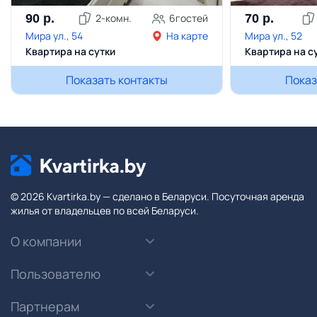
90
р.
2
-комн.
6
гостей
70
р.
Мира ул., 54
На карте
Мира ул., 52
Квартира на сутки
Квартира на с
Показать контакты
Показ
© 2026 Kvartirka.by — сделано в Беларуси. Посуточная аренда
жилья от владельцев по всей Беларуси.
О компании
Пользователю
Партнерам