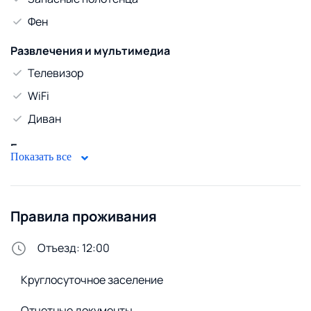
Фен
Развлечения и мультимедиа
Телевизор
WiFi
Диван
Безопасность
Показать все
Домофон
Стирка и белье
Правила проживания
Утюг
Сменное постельное белье
Отъезд: 12:00
Стиральная машина
Круглосуточное заселение
Удобства снаружи
Отчетные документы