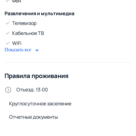
Фен
Развлечения и мультимедиа
Телевизор
Кабельное ТВ
WiFi
Показать все
Горячая вода
Бойлер
Правила проживания
Безопасность
Домофон
Отъезд: 13:00
Стирка и белье
Круглосуточное заселение
Утюг
Отчетные документы
Сменное постельное белье
Сушилка для белья