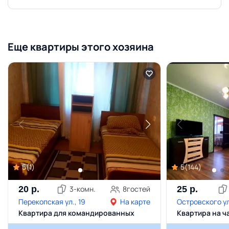
Еще квартиры этого хозяина
5
(
1
)
5
(
144
)
20
р.
3
-комн.
8
гостей
25
р.
Перекопская ул., 19
На карте
Островского ул
Квартира для командированных
Квартира на ч