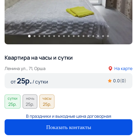
Квартира на часы и сутки
Ленина ул., 71, Орша
На карте
25
р.
0.0
(
0
)
от
/ сутки
сутки
ночь
часы
25
р.
25
р.
25
р.
В праздники и выходные цена договорная
Показать контакты