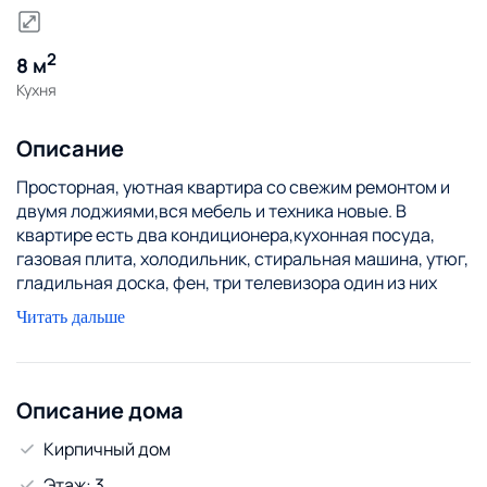
2
8 м
Кухня
Описание
Просторная, уютная квартира со свежим ремонтом и
двумя лоджиями,вся мебель и техника новые. В
квартире есть два кондиционера,кухонная посуда,
газовая плита, холодильник, стиральная машина, утюг,
гладильная доска, фен, три телевизора один из них
смарт ,WI FI, и бойлер,есть гладильная доска и сушилка
Читать дальше
для одежды. Спальные места: 4 одноместных кровати
одна двухместная +1 тахта
До главной пешеходной улицы Ленина 7 минут на авто.
Недалеко торговый центр Пинапарк. В шаговой
Описание дома
доступности магазины, кафе, банк.В комнатах у нас не
Кирпичный дом
курят!Не подходит для проведения шумных
мероприятий !ЦЕНА МОЖЕТ МЕНЯТЬСЯ В ВЫХОДНЫЕ И
Этаж: 3