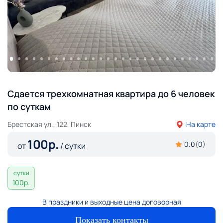
Сдается трехкомнатная квартира до 6 человек
по суткам
Брестская ул., 122, Пинск
На карте
100
р.
0.0
(
0
)
от
/ сутки
сутки
100
р.
В праздники и выходные цена договорная
Показать контакты