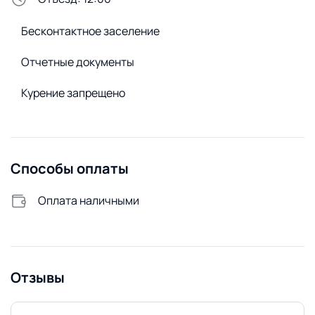
Стирка и белье
Бесконтактное заселение
Утюг
Сушилка для белья
Отчетные документы
Стиральный порошок
Курение запрещено
Стиральная машина
Удобства снаружи
Открытая парковка
Способы оплаты
Оплата наличными
Отзывы