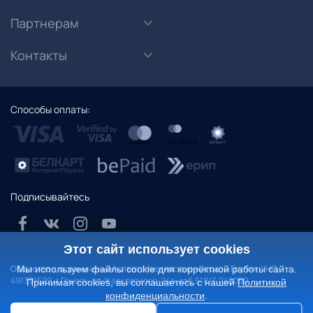
Партнерам
Контакты
Способы оплаты:
Подписывайтесь
Этот сайт использует cookies
Общество с ограниченной ответственностью «Отодом Групп», УНП
Мы используем файлы cookie для корректной работы сайта.
491391529. г.Гомель, ул.Жарковского, 24а, каб.518/7, 246050
Принимая cookies, вы соглашаетесь с нашей
Политикой
конфиденциальности
.
Политика конфиденциальности