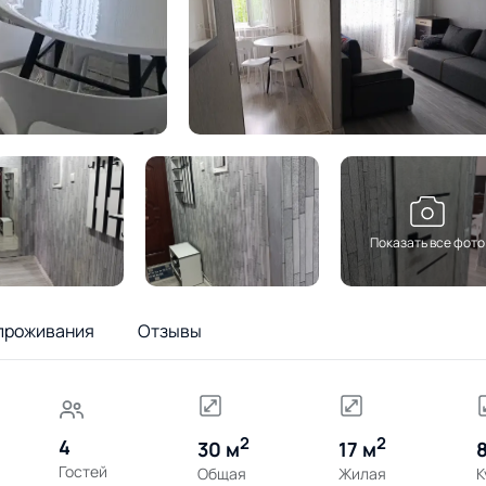
Показать все фото
проживания
Отзывы
2
2
4
30 м
17 м
Гостей
Общая
Жилая
К