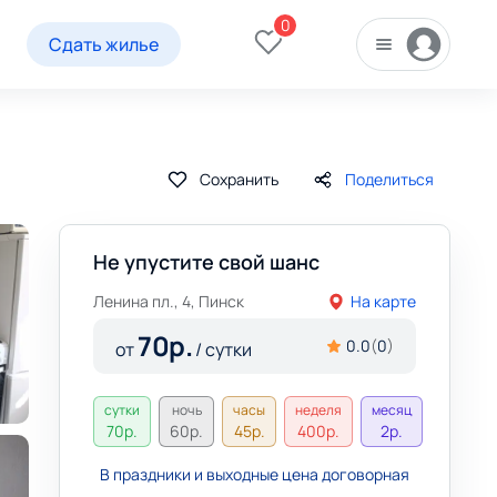
0
Сдать жилье
Сохранить
Поделиться
Не упустите свой шанс
Ленина пл., 4, Пинск
На карте
70
р.
0.0
(
0
)
от
/ сутки
сутки
ночь
часы
неделя
месяц
70
р.
60
р.
45
р.
400
р.
2
р.
В праздники и выходные цена договорная