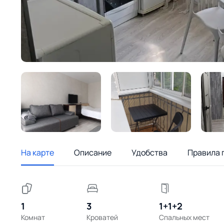
На карте
Описание
Удобства
Правила 
1
3
1+1+2
Комнат
Кроватей
Спальных мест