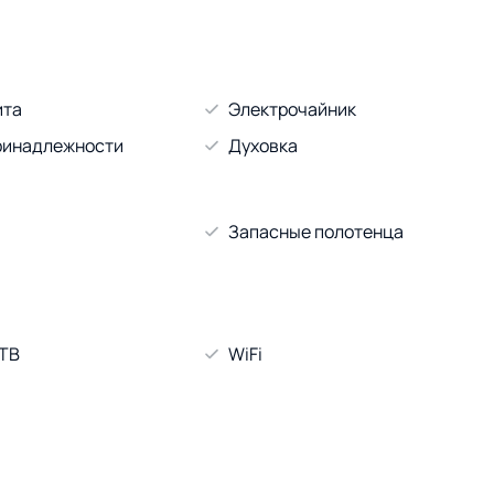
ита
Электрочайник
ринадлежности
Духовка
Запасные полотенца
 ТВ
WiFi