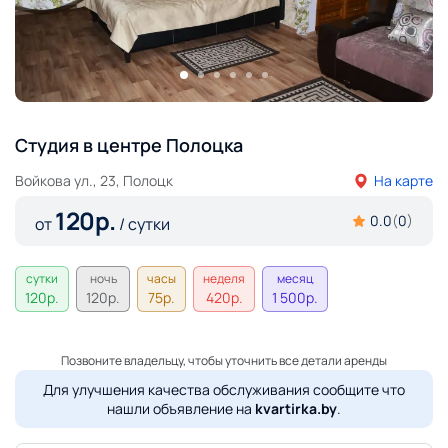
Студия в центре Полоцка
Войкова ул., 23, Полоцк
На карте
120
р.
0.0
(
0
)
от
/ сутки
сутки
ночь
часы
неделя
месяц
120
р.
120
р.
75
р.
420
р.
1 500
р.
Позвоните владельцу, чтобы уточнить все детали аренды
Для улучшения качества обслуживания сообщите что
нашли объявление на
kvartirka.by
.