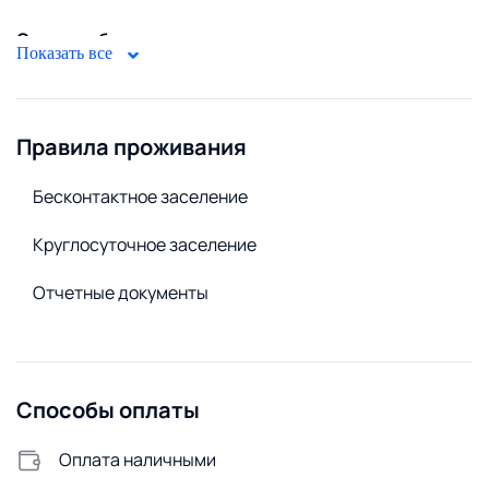
Стирка и белье
Показать все
Стиральная машина
Удобства снаружи
Правила проживания
Видеонаблюдение
Бесконтактное заселение
Круглосуточное заселение
Отчетные документы
Способы оплаты
Оплата наличными