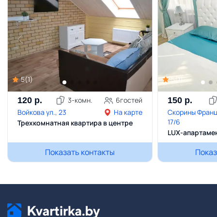
5
(
1
)
5
(
1
)
120
р.
3
-комн.
6
гостей
150
р.
Войкова ул., 23
На карте
Скорины Франци
17/6
Трехкомнатная квартира в центре
LUX-апартамен
Показать контакты
Показ