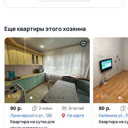
Еще квартиры этого хозяина
5
(
1
)
5
(
1
)
90
р.
2
-комн.
5
гостей
80
р.
Луначарского ул., 12Б
На карте
Калинина ул., 
Квартира на сутки для
Квартира на с
командированных