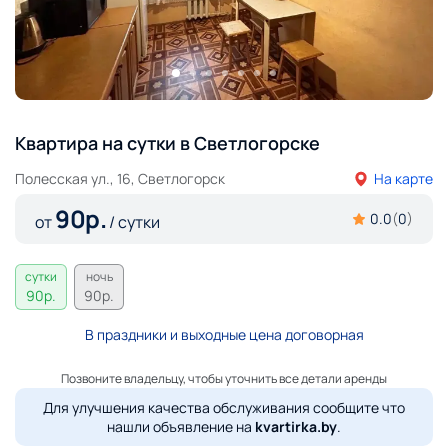
Квартира на сутки в Светлогорске
Полесская ул., 16, Светлогорск
На карте
90
р.
0.0
(
0
)
от
/ сутки
сутки
ночь
90
р.
90
р.
В праздники и выходные цена договорная
Позвоните владельцу, чтобы уточнить все детали аренды
Для улучшения качества обслуживания сообщите что
нашли объявление на
kvartirka.by
.