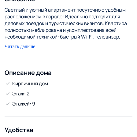
Светлый и уютный апартамент посуточно с удобным
расположением в городе! Идеально подходит для
деловых поездок и туристических визитов. Квартира
полностью меблирована и укомплектована всей
необходимой техникой: быстрый Wi-Fi, телевизор,
стиральная машина, микроволновка, чайник и
Читать дальше
холодильник. Комфортные спальни с новыми
матрасами гарантируют хороший отдых, подходит для
встреч и работы. Современная кухня оборудована
всем необходимым для приготовления еды. Из окон
Описание дома
открывается живописный вид на городскую
Кирпичный дом
инфраструктуру. Рядом магазины, кафе, аптеки и
остановки общественного транспорта. Быстрое
Этаж: 2
заселение, любые сроки проживания, чистота и
Этажей: 9
внимание к деталям гарантированы. Свяжитесь прямо
сейчас через мессенджеры или по телефону, чтобы
забронировать комфортное проживание!
Удобства