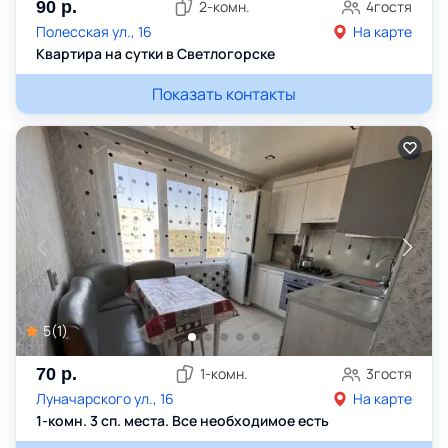
90
р.
2
-комн.
4
гостя
Полесская ул., 16
На карте
Квартира на сутки в Светлогорске
Показать контакты
5
(
1
)
70
р.
1
-комн.
3
гостя
Луначарского ул., 16
На карте
1-комн. 3 сп. места. Все необходимое есть