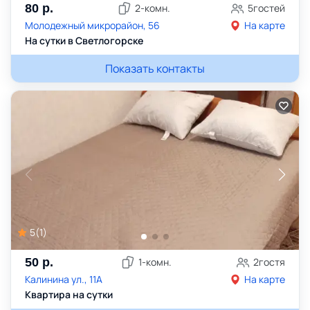
80
р.
2
-комн.
5
гостей
Молодежный микрорайон, 56
На карте
На сутки в Светлогорске
Показать контакты
5
(
1
)
50
р.
1
-комн.
2
гостя
Калинина ул., 11А
На карте
Квартира на сутки