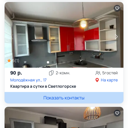
5
(
1
)
90
р.
2
-комн.
5
гостей
Молодёжная ул., 17
На карте
Квартира а сутки в Светлогорске
Показать контакты