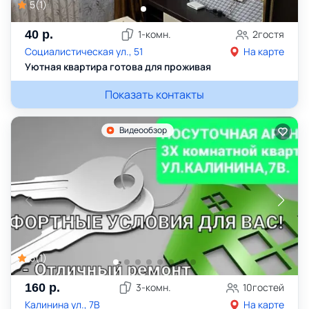
5
(
1
)
40
р.
1
-комн.
2
гостя
Социалистическая ул., 51
На карте
Уютная квартира готова для проживая
Показать контакты
Видеообзор
5
(
1
)
160
р.
3
-комн.
10
гостей
Калинина ул., 7В
На карте