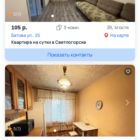
5
(
1
)
105
р.
3
-комн.
4
гостя
Батова ул., 25
На карте
Квартира на сутки в Светлогорске
Показать контакты
5
(
1
)