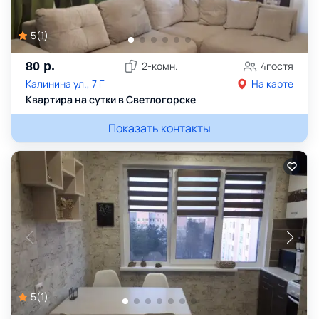
5
(
1
)
80
р.
2
-комн.
4
гостя
Калинина ул., 7 Г
На карте
Квартира на сутки в Светлогорске
Показать контакты
5
(
1
)