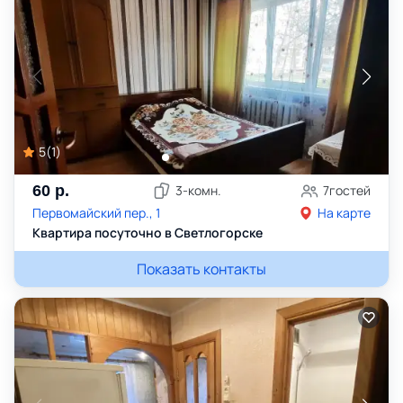
5
(
1
)
60
р.
3
-комн.
7
гостей
Первомайский пер., 1
На карте
Квартира посуточно в Светлогорске
Показать контакты