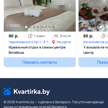
5
(
180
)
5
(
1
)
80
р.
1
-комн.
3
гостя
60
р.
Черняховского пр-т., 6-1
На карте
Космонавтов ул
Идеальный отдых в самом центре
У вокзала на ч
Витебска.
Центр
Показать контакты
Показ
© 2026 Kvartirka.by — сделано в Беларуси. Посуточная аренда
жилья от владельцев по всей Беларуси.