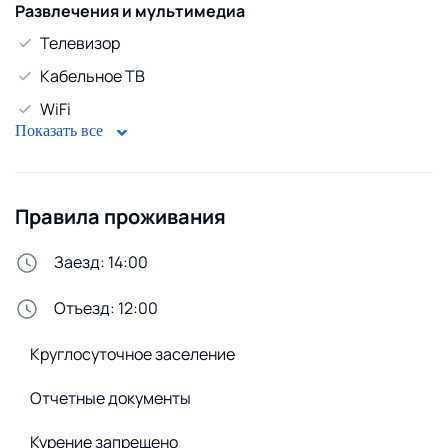
Развлечения и мультимедиа
Телевизор
Кабельное ТВ
WiFi
Показать все
Безопасность
Домофон
Правила проживания
Стирка и белье
Утюг
Заезд: 14:00
Сменное постельное белье
Отъезд: 12:00
Удобства снаружи
Круглосуточное заселение
Открытая парковка
Отчетные документы
Курение запрещено