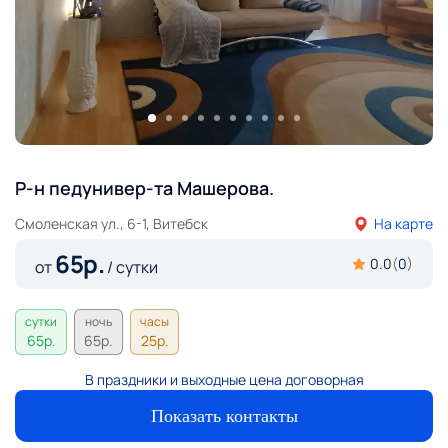
Р-н педунивер-та Машерова.
Смоленская ул., 6-1, Витебск
На карте
65
р.
0.0
(
0
)
от
/ сутки
сутки
ночь
часы
65
р.
65
р.
25
р.
В праздники и выходные цена договорная
Показать контакты