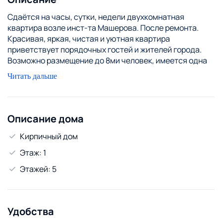
Сдаётся на часы, сутки, недели двухкомнатная
квартира возле инст-та Машерова. После ремонта.
Красивая, яркая, чистая и уютная квартира
приветствует порядочных гостей и жителей города.
Возможно размещение до 8ми человек, имеется одна
большая двуспальная кровать и три дивана.
Читать дальше
Высокоскоростной безлимитный интернет Wi-Fi,
кабельное ТV на 125 каналов.
Очень рады семейным парам и парам с детьми.
Компаниям отдельные условия заселения, уточнять по
Описание дома
телефону.
Кирпичный дом
В выходные, праздничные дни и дни повышенного
спроса цена может меняться. уточняйте наличие
Этаж: 1
квартир и цены по телефону. Цена указана за пару в
Этажей: 5
выходной день, не пятницу.
В квартире запрещено курение и проведение
увеселительных мероприятий.
Удобства