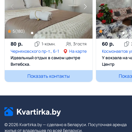
5
(
180
)
5
(
1
)
80
р.
1
-комн.
3
гостя
60
р.
Черняховского пр-т., 6-1
На карте
Космонавтов ул
Идеальный отдых в самом центре
У вокзала на ч
Витебска.
Центр
Показать контакты
Показ
© 2026 Kvartirka.by — сделано в Беларуси. Посуточная аренда
жилья от владельцев по всей Беларуси.