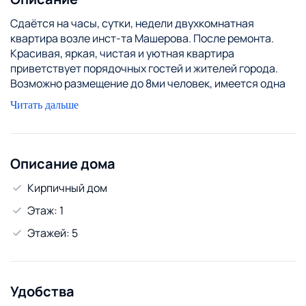
Сдаётся на часы, сутки, недели двухкомнатная
квартира возле инст-та Машерова. После ремонта.
Красивая, яркая, чистая и уютная квартира
приветствует порядочных гостей и жителей города.
Возможно размещение до 8ми человек, имеется одна
большая двуспальная кровать и три дивана.
Читать дальше
Высокоскоростной безлимитный интернет Wi-Fi,
кабельное ТV на 125 каналов.
Очень рады семейным парам и парам с детьми.
Компаниям отдельные условия заселения, уточнять по
Описание дома
телефону.
Кирпичный дом
В выходные, праздничные дни и дни повышенного
спроса цена может меняться. уточняйте наличие
Этаж: 1
квартир и цены по телефону. Цена указана за пару в
Этажей: 5
выходной день, не пятницу.
В квартире запрещено курение и проведение
увеселительных мероприятий.
Удобства