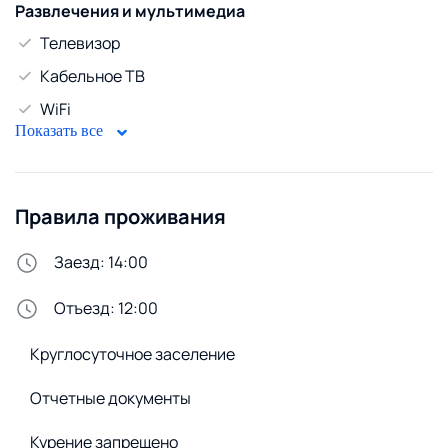
Развлечения и мультимедиа
Телевизор
Кабельное ТВ
WiFi
Показать все
Безопасность
Домофон
Правила проживания
Стирка и белье
Утюг
Заезд: 14:00
Сменное постельное белье
Отъезд: 12:00
Удобства снаружи
Круглосуточное заселение
Открытая парковка
Отчетные документы
Курение запрещено