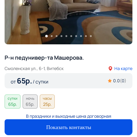
Р-н педунивер-та Машерова.
Смоленская ул., 6-1, Витебск
На карте
65
р.
0.0
(
0
)
от
/ сутки
сутки
ночь
часы
65
р.
65
р.
25
р.
В праздники и выходные цена договорная
Показать контакты