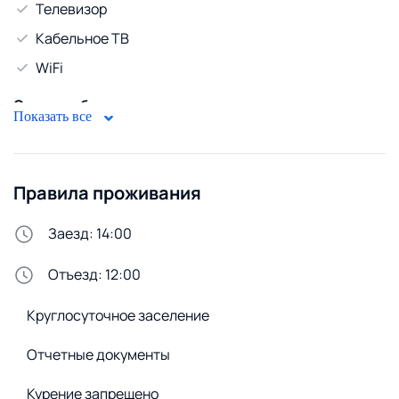
Телевизор
Кабельное ТВ
WiFi
Стирка и белье
Показать все
Утюг
Удобства снаружи
Правила проживания
Открытая парковка
Заезд: 14:00
Отъезд: 12:00
Круглосуточное заселение
Отчетные документы
Курение запрещено