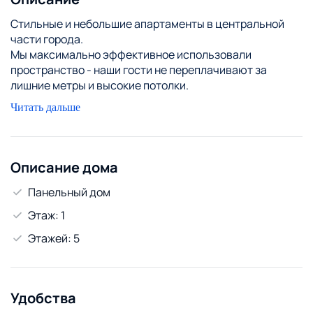
Cтильные и небольшие апартаменты в центральной
части города.
Мы максимально эффективное использовали
пространство - наши гости не переплачивают за
лишние метры и высокие потолки.
В апартаментах: Smart TV, кухонный блок и
Читать дальше
укомплектованный санузел.
В апартаментах установлена кровать 160Х200
У нас нельзя курить и устраивать вечеринки.
Заселение с животными запрещено.
Описание дома
Полноценные апартаменты с кухней по цене
Панельный дом
гостиничного номера!!!
Этаж: 1
Этажей: 5
Удобства