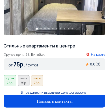
Стильные апартаменты в центре
Фрунзе пр-т., 58, Витебск
На карте
75
р.
0.0
(
0
)
от
/ сутки
сутки
ночь
часы
75
р.
75
р.
75
р.
В праздники и выходные цена договорная
Показать контакты