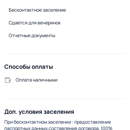
Стиральная машина
Бесконтактное заселение
Удобства снаружи
Мангал
Сдается для вечеринок
Отчетные документы
Способы оплаты
Оплата наличными
Доп. условия заселения
При бесконтактном заселении : предоставление
паспортных данных,составление договора, 100%