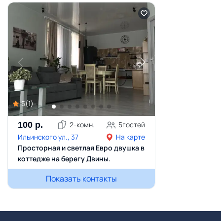
5
(
1
)
100
р.
2
-комн.
5
гостей
Ильинского ул., 37
На карте
Просторная и светлая Евро двушка в
коттедже на берегу Двины.
Показать контакты