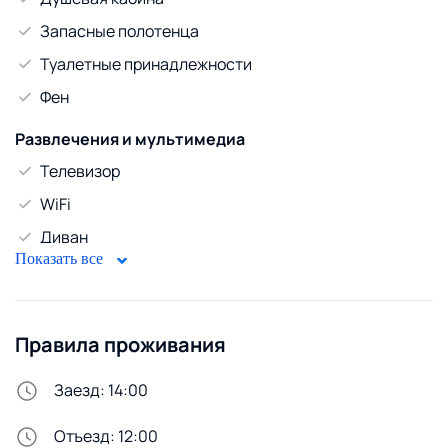
Запасные полотенца
Туалетные принадлежности
Фен
Развлечения и мультимедиа
Телевизор
WiFi
Диван
Показать все
Горячая вода
Бойлер
Правила проживания
Стирка и белье
Сменное постельное белье
Заезд: 14:00
Сушилка для белья
Отъезд: 12:00