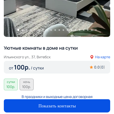
Уютные комнаты в доме на сутки
Ильинского ул., 37, Витебск
На карте
100
р.
0.0
(
0
)
от
/ сутки
сутки
ночь
100
р.
100
р.
В праздники и выходные цена договорная
Показать контакты