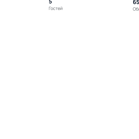
5
65
Гостей
Об