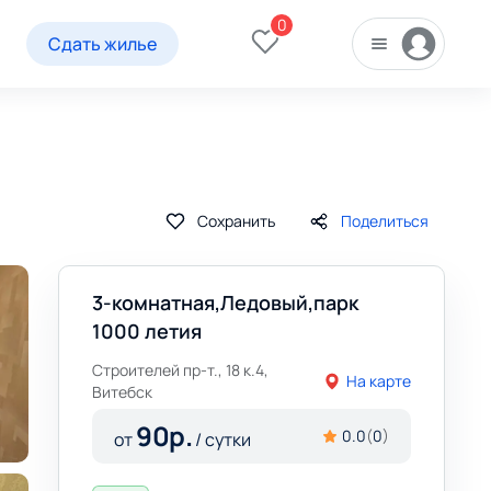
0
Сдать жилье
Сохранить
Поделиться
3-комнатная,Ледовый,парк
1000 летия
Строителей пр-т., 18 к.4,
На карте
Витебск
90
р.
0.0
(
0
)
от
/ сутки