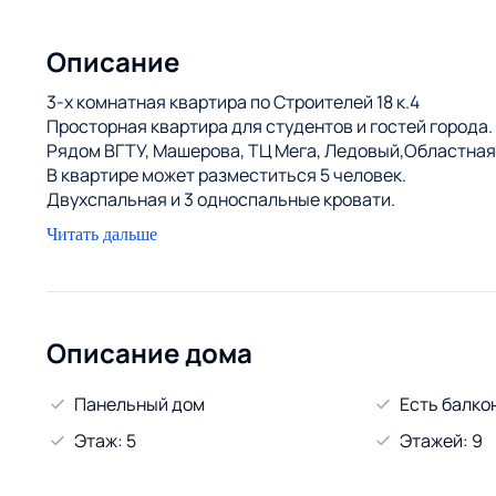
Описание
3-х комнатная квартира по Строителей 18 к.4
Просторная квартира для студентов и гостей города.
Рядом ВГТУ, Машерова, ТЦ Мега, Ледовый,Областная
В квартире может разместиться 5 человек.
Двухспальная и 3 односпальные кровати.
Комната 1 - Двухспальная кровать.Есть балкон.
Читать дальше
Комната 2 - Односпальная кровать.
Комната 3 - Две односпальные кровати.Есть балкон.
Выдаётся чистое постельное белье.
Есть все необходимое для временного проживания: хо
Вблизи квартиры располагается вся необходимое(торг
Описание дома
Наличный, безналичный расчет, отчетные документы
Цена зависит от срока проживания.
Панельный дом
Есть балко
Этаж: 5
Этажей: 9