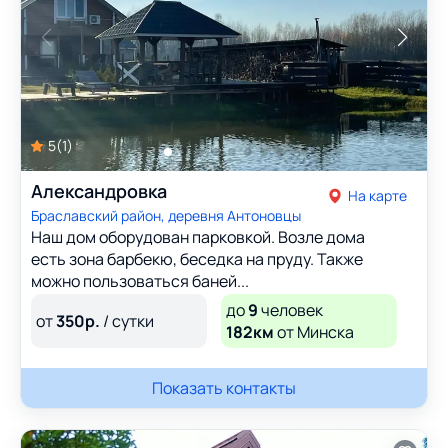
5
(
1
)
Александровка
На карте
Браславский район, деревня Антоновцы
Наш дом оборудован парковкой. Возле дома
есть зона барбекю, беседка на пруду. Также
можно пользоваться баней...
до
9
человек
от
350
р.
/ сутки
182км
от Минска
Показать контакты