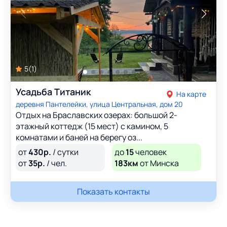
5
(
1
)
Усадьба Титаник
На карте
деревня Пантелейки, улица Центральная, дом 20
Отдых на Браславских озерах: большой 2-
этажный коттедж (15 мест) с камином, 5
комнатами и баней на берегу оз...
от
430
р.
/ сутки
до
15
человек
от
35
р.
/ чел.
183км
от Минска
Показать контакты