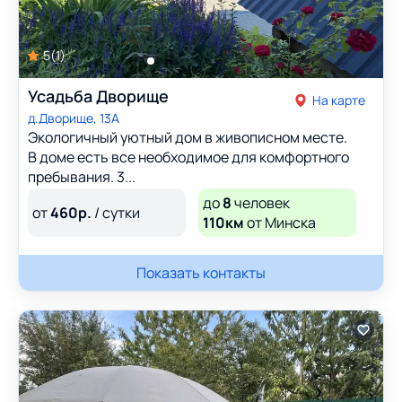
5
(
1
)
Усадьба Дворище
На карте
д.Дворище, 13А
Экологичный уютный дом в живописном месте.
В доме есть все необходимое для комфортного
пребывания. 3...
до
8
человек
от
460
р.
/ сутки
110км
от Минска
Показать контакты