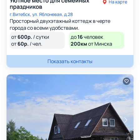
Уютное место для семейных
На карте
праздников
г.Витебск, ул. Яблоневая, д.28
Просторный двухэтажный коттедж в черте
города со всеми удобствами.
от
600
р.
/ сутки
до
16
человек
от
60
р.
/ чел.
200км
от Минска
Показать контакты