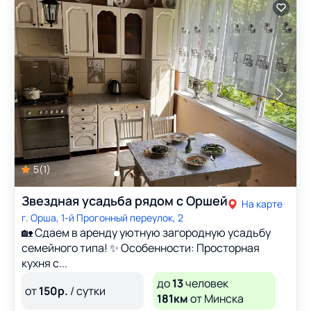
5
(
1
)
Звездная усадьба рядом с Оршей
На карте
г. Орша, 1-й Прогонный переулок, 2
🏡 Сдаем в аренду уютную загородную усадьбу
семейного типа! ✨ Особенности: Просторная
кухня с...
до
13
человек
от
150
р.
/ сутки
181км
от Минска