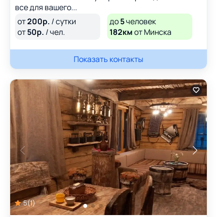
все для вашего...
от
200
р.
/ сутки
до
5
человек
от
50
р.
/ чел.
182км
от Минска
Показать контакты
5
(
1
)