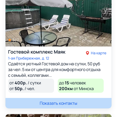
5
(
1
)
Гостевой комплекс Маяк
На карте
1-ая Прибережная, д. 12
Сдаётся уютный Гостевой дом на сутки, 50 руб
за чел .5 км от центра для комфортного отдыха
с семьёй, коллегами...
от
400
р.
/ сутки
до
15
человек
от
50
р.
/ чел.
200км
от Минска
Показать контакты