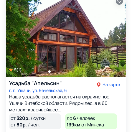
5
(
1
)
Усадьба "Апельсин"
На карте
г. п. Ушачи, ул. Вечельская, 6
Наша усадьба располагается на окраине пос.
Ушачи Витебской области. Рядом лес, а в 60
метрах- красивейшее...
от
320
р.
/ сутки
до
6
человек
от
80
р.
/ чел.
139км
от Минска