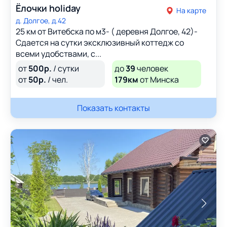
Ёлочки holiday
На карте
д. Долгое, д.42
25 км от Витебска по м3- ( деревня Долгое, 42)-
Сдается на сутки эксклюзивный коттедж со
всеми удобствами, с...
от
500
р.
/ сутки
до
39
человек
от
50
р.
/ чел.
179км
от Минска
Показать контакты