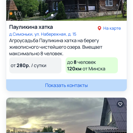
5
(
1
)
Пауликина хатка
На карте
д.Симоньки, ул. Набережная, д. 15
Агроусадьба Пауликина хатка на берегу
живописного чистейшего озера. Вмещает
максимально 8 человек.
до
8
человек
от
280
р.
/ сутки
120км
от Минска
Показать контакты