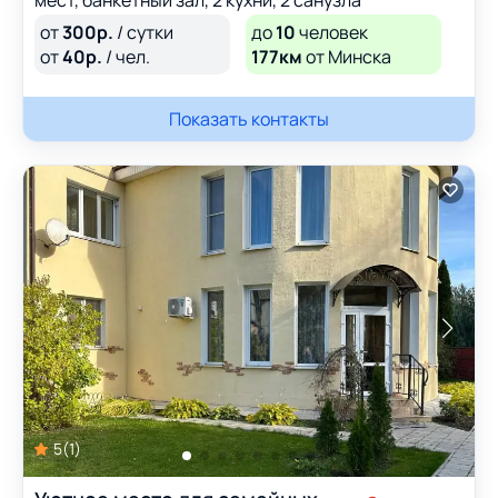
мест, банкетный зал, 2 кухни, 2 санузла
от
300
р.
/ сутки
до
10
человек
от
40
р.
/ чел.
177км
от Минска
Показать контакты
5
(
1
)