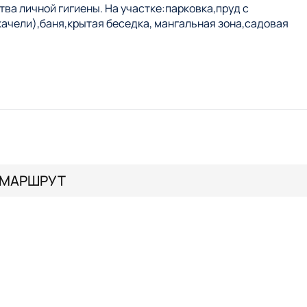
ва личной гигиены. На участке:парковка,пруд с
качели),баня,крытая беседка, мангальная зона,садовая
у себя в гостях
МАРШРУТ