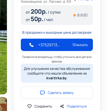
Хомковщина, ул. Лесная, д. 69
200
р.
от
/ сутки
0.0
(
0
)
50
р.
от
/ чел.
В праздники и выходные цена договорная
+375297138972
Показать
Позвоните владельцу, чтобы уточнить все детали
аренды
Для улучшения качества обслуживания
сообщите что нашли объявление на
kvartirka.by
.
Сделать заявку
Сохранить
Поделиться