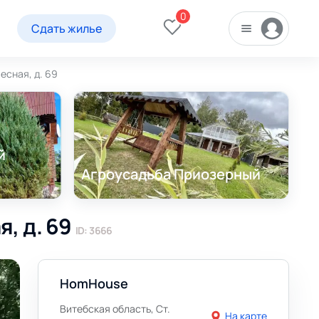
0
Сдать жилье
есная, д. 69
й
Агроусадьба Приозерный
, д. 69
ID: 3666
HomHouse
Витебская область, Ст.
На карте