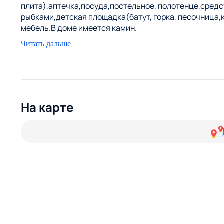
плита),аптечка,посуда,постельное, полотенце,средст
рыбками,детская площадка(батут, горка, песочница,
мебель.В доме имеется камин.
Плюс каждому гостю комплимент. Будем рады видеть 
Читать дальше
На карте