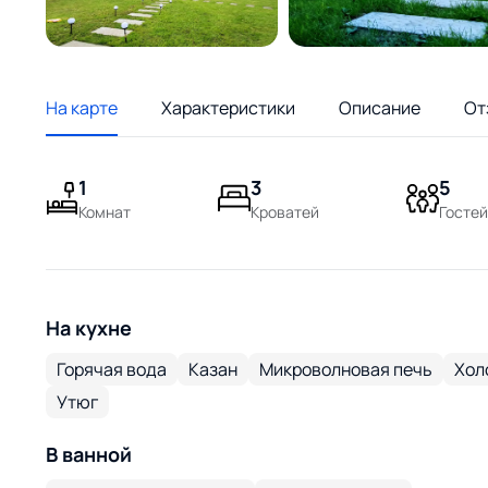
На карте
Характеристики
Описание
От
1
3
5
Комнат
Кроватей
Гостей
На кухне
Горячая вода
Казан
Микроволновая печь
Хол
Утюг
В ванной