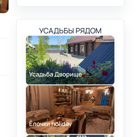
УСАДЬБЫ РЯДОМ
Усадьба Дворище
Ёлочки holiday