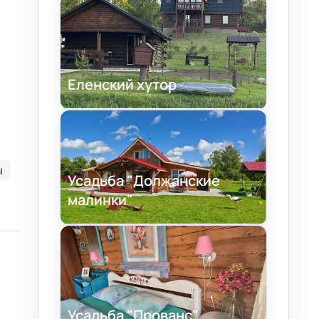
Еленский хутор
ы
Усадьба "Должанские
малинки"
Усадьба "Прованс"