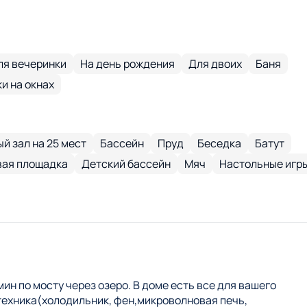
ля вечеринки
На день рождения
Для двоих
Баня
и на окнах
й зал на 25 мест
Бассейн
Пруд
Беседка
Батут
вая площадка
Детский бассейн
Мяч
Настольные игр
мин по мосту через озеро. В доме есть все для вашего
техника(холодильник, фен,микроволновая печь,