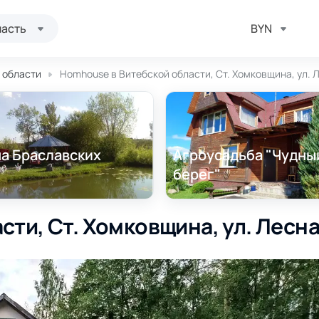
ласть
BYN
й области
Homhouse в Витебской области, Ст. Хомковщина, ул. Л
на Браславских
Агроусадьба "Чудны
берег"
ти, Ст. Хомковщина, ул. Лесная