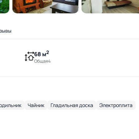
зывы
2
68 м
Общая4
одильник
Чайник
Гладильная доска
Электроплита