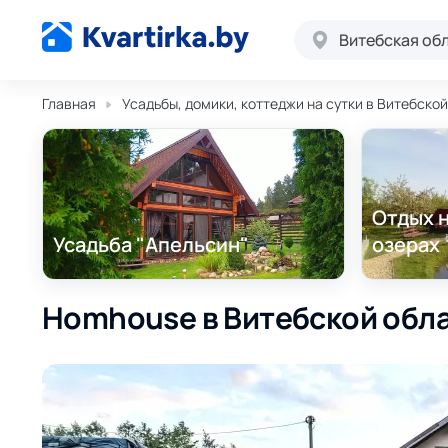
Витебская об
Главная
Усадьбы, домики, коттеджи на сутки в Витебско
Отдых 
Усадьба "Апельсин"
озерах
Homhouse в Витебской облас