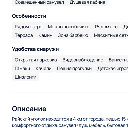
Совмещенный санузел
Душевая кабина
Особенности
Рядом озеро
Можно порыбачить
Рядом лес
Д
Терраса
Камин
Зона барбекю
Маскитные сетк
Удобства снаружи
Открытая парковка
Видеонаблюдение
Банкетны
Гамаки
Качели
Пешие прогулки
Детская игро
Шизлонги
Описание
Райский уголок находится в 4 км от города, пешью 15 
комфортного отдыха:санузел+душ, мебель, бытовая 