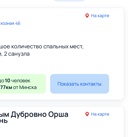
На карте
хозная 46
шое количество спальных мест,
, 2 санузла
до
10
человек
Показать контакты
177км
от Минска
ым Дубровно Орша
На карте
нь