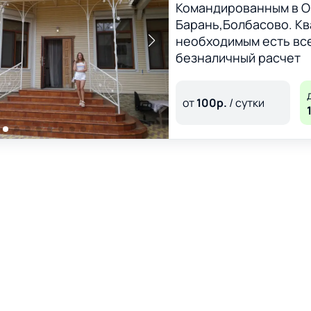
Командированным в О
Барань,Болбасово. К
необходимым есть все
безналичный расчет
от
100
р.
/ сутки