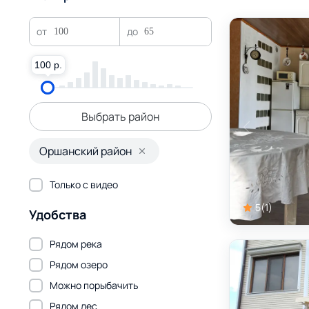
100 р.
100 р.
Выбрать район
Оршанский район
Только с видео
5
(
1
)
Удобства
Рядом река
Рядом озеро
Можно порыбачить
Рядом лес