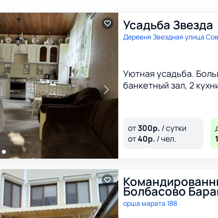
Усадьба Звезда
Деревня Звездная улица Сов
Уютная усадьба. Боль
банкетный зал, 2 кухни
от
300
р.
/ сутки
от
40
р.
/ чел.
Командированн
Болбасово Бара
орша марата 188