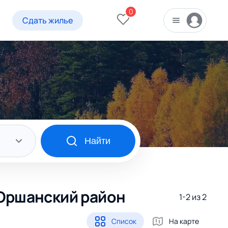
0
Сдать жилье
Найти
 Оршанский район
1-2 из
2
Список
На карте