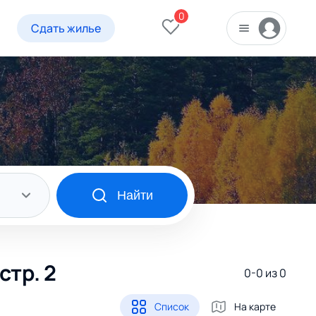
0
Сдать жилье
Найти
стр. 2
0-0 из
0
Список
На карте