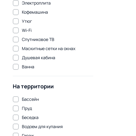
Электроплита
Кофемашина
Утюг
Wi-Fi
Спутниковое ТВ
Маскитные сетки на окнах
Душевая кабина
Ванна
На территории
Бассейн
Пруд
Беседка
Водоем для купания
Гараж