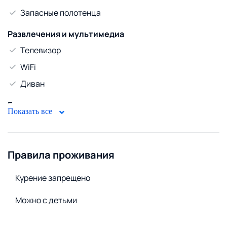
Запасные полотенца
Развлечения и мультимедиа
Телевизор
WiFi
Диван
Безопасность
Показать все
Домофон
Стирка и белье
Правила проживания
Сменное постельное белье
Стиральная машина
Курение запрещено
Удобства снаружи
Можно с детьми
Открытая парковка