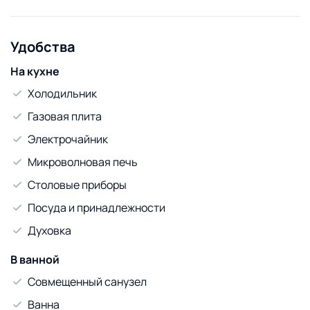
- шуметь (с 22-00 до 07-00);
- передвигать технику и мебель;
- наносить вред имуществу;
Удобства
- оставлять мусор и беспорядок.
На кухне
Холодильник
Газовая плита
Электрочайник
Микроволновая печь
Столовые приборы
Посуда и принадлежности
Духовка
В ванной
Совмещенный санузел
Ванна