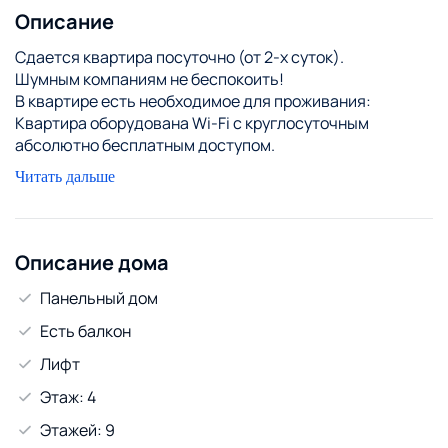
Описание
Сдается квартира посуточно (от 2-х суток).
Шумным компаниям не беспокоить!
В квартире есть необходимое для проживания:
Квартира оборудована Wi-Fi с круглосуточным
абсолютно бесплатным доступом.
Всегда чистое свежее постельное бельё, идеальный
Читать дальше
порядок и чистота.
Кухня оборудована целиком: вместительный
холодильник, СВЧ-печь, газовая плита, электрочайник,
посуда, кастрюли и сковородки, столовые приборы,
Описание дома
кружки, моющие средства.
Панельный дом
Ванная комната со всеми необходимыми удобствами:
свежие банные полотенца, средства гигиены .
Есть балкон
Форма оплаты: наличный и безналичный расчет.
Лифт
Предоставляются отчетные документы.
При заселении - при себе иметь документ ,
Этаж: 4
удостоверяющий личность.
Этажей: 9
В квартире запрещается: