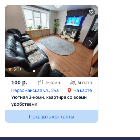
5
(
1
)
100
р.
3
-комн.
4
гостя
Первомайская ул., 24а
На карте
Уютная 3-комн. квартира со всеми
удобствами
Показать контакты