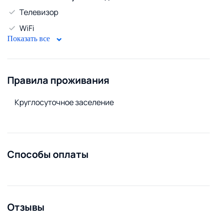
Телевизор
WiFi
Показать все
Безопасность
Домофон
Правила проживания
Стирка и белье
Утюг
Круглосуточное заселение
Сменное постельное белье
Сушилка для белья
Стиральная машина
Способы оплаты
Удобства снаружи
Открытая парковка
Отзывы