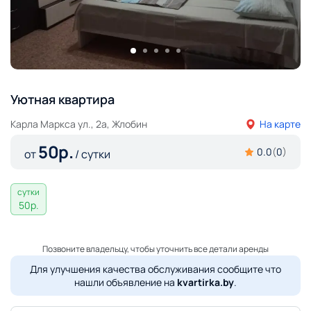
Уютная квартира
Карла Маркса ул., 2а, Жлобин
На карте
50
р.
0.0
(
0
)
от
/ сутки
сутки
50
р.
Позвоните владельцу, чтобы уточнить все детали аренды
Для улучшения качества обслуживания сообщите что
нашли объявление на
kvartirka.by
.