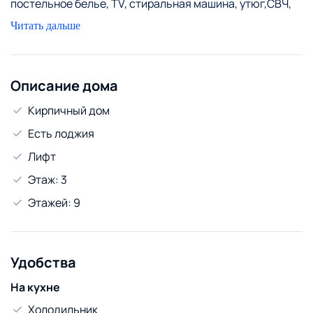
постельное белье, ТV, стиральная машина, утюг,СВЧ,
wi-fi,Zeala и т.п.) гибкая система скидок. Шумным
Читать дальше
компаниям не беспокоить
Описание дома
Кирпичный дом
Есть лоджия
Лифт
Этаж: 3
Этажей: 9
Удобства
На кухне
Холодильник