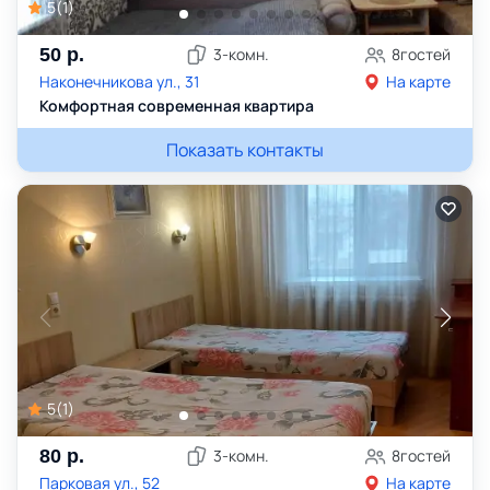
5
(
1
)
50
р.
3
-комн.
8
гостей
Наконечникова ул., 31
На карте
Комфортная современная квартира
Показать контакты
5
(
1
)
80
р.
3
-комн.
8
гостей
Парковая ул., 52
На карте