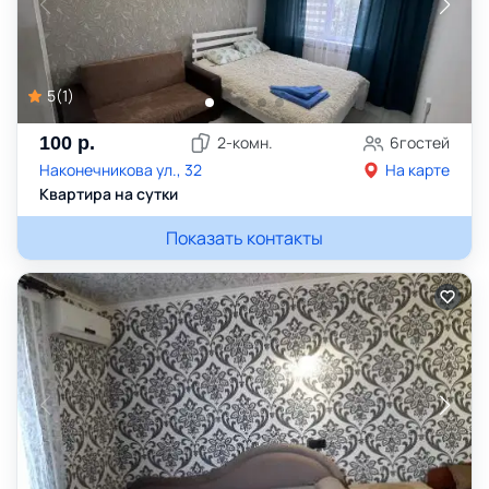
5
(
1
)
100
р.
2
-комн.
6
гостей
Наконечникова ул., 32
На карте
Квартира на сутки
Показать контакты