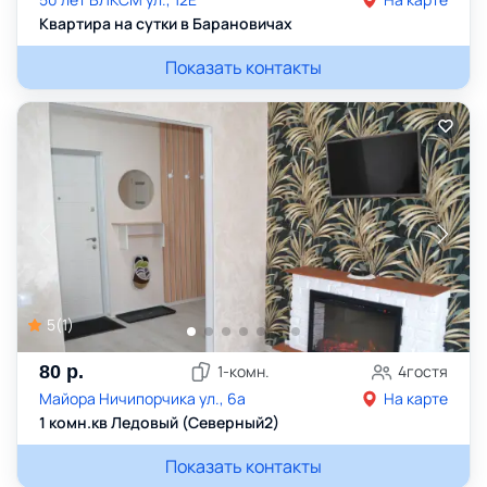
Квартира на сутки в Барановичах
Показать контакты
5
(
1
)
80
р.
1
-комн.
4
гостя
Майора Ничипорчика ул., 6а
На карте
1 комн.кв Ледовый (Северный2)
Показать контакты