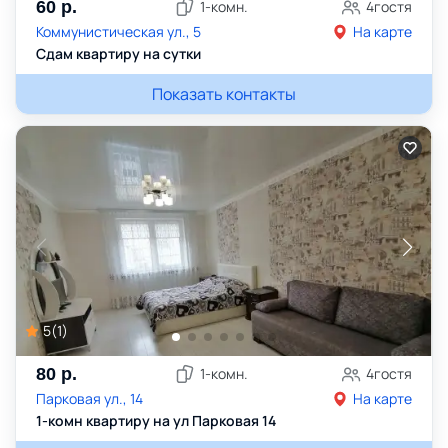
60
р.
1
-комн.
4
гостя
Коммунистическая ул., 5
На карте
Сдам квартиру на сутки
Показать контакты
5
(
1
)
80
р.
1
-комн.
4
гостя
Парковая ул., 14
На карте
1-комн квартиру на ул Парковая 14