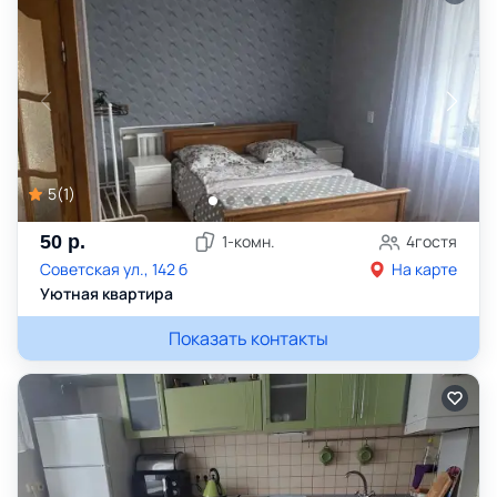
5
(
1
)
50
р.
1
-комн.
4
гостя
Советская ул., 142 б
На карте
Уютная квартира
Показать контакты