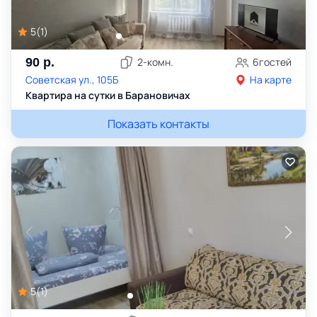
5
(
1
)
90
р.
2
-комн.
6
гостей
Советская ул., 105Б
На карте
Квартира на сутки в Барановичах
Показать контакты
5
(
1
)