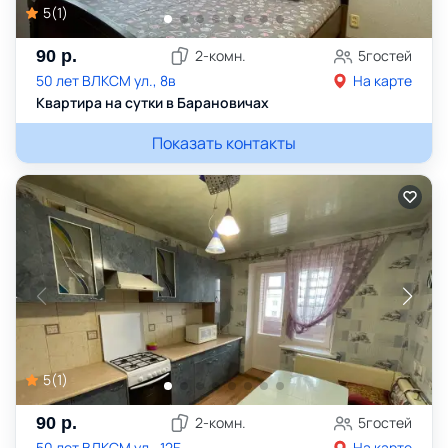
5
(
1
)
90
р.
2
-комн.
5
гостей
50 лет ВЛКСМ ул., 8в
На карте
Квартира на сутки в Барановичах
Показать контакты
5
(
1
)
90
р.
2
-комн.
5
гостей
50 лет ВЛКСМ ул., 12Е
На карте