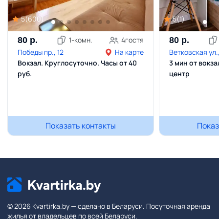
5
(
600
)
5
(
1
)
80
р.
1
-комн.
4
гостя
80
р.
Победы пр., 12
На карте
Ветковская ул.,
Вокзал. Круглосуточно. Часы от 40
3 мин от вокза
руб.
центр
Показать контакты
Показ
© 2026 Kvartirka.by — сделано в Беларуси. Посуточная аренда
жилья от владельцев по всей Беларуси.