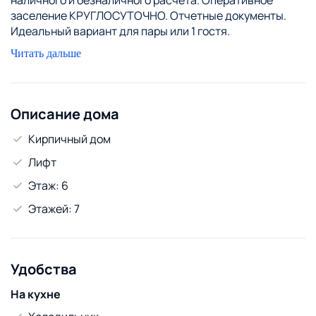
заселение КРУГЛОСУТОЧНО. Отчетные документы.
Идеальный вариант для пары или 1 гостя.
Вокзал. Центр.
Читать дальше
Новая мебель, кровать с ортопедическим матрацем.
Телевизор Смарт 40 дюймов. WiFi. Кондиционер
Стиральная машина. СВЧ, фен, утюг, посуда. Только
для некурящих. Часы от 65 руб. Сутки от 85 руб.
Описание дома
Стоимость проживания зависит от дат брони,
Кирпичный дом
количества гостей. Звоните и уточняйте актуальные
цены и свободные даты
Лифт
Этаж: 6
Этажей: 7
Удобства
На кухне