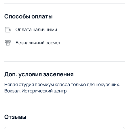
Сменное постельное белье
Сушилка для белья
Способы оплаты
Стиральный порошок
Стиральная машина
Оплата наличными
Удобства снаружи
Безналичный расчет
Открытая парковка
Доп. условия заселения
Новая студия премиум класса только для некурящих.
Вокзал. Исторический центр
Отзывы