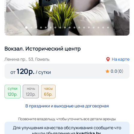
Вокзал. Исторический центр
Ленина пр., 53, Гомель
На карте
120
р.
0.0
(
0
)
от
/ сутки
сутки
ночь
часы
120
р.
120
р.
65
р.
В праздники и выходные цена договорная
Позвоните владельцу, чтобы уточнить все детали аренды
Для улучшения качества обслуживания сообщите что
нашли объявление на
kvartirka.by
.