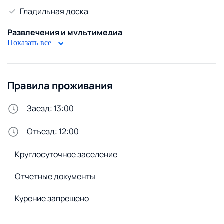
Гладильная доска
Развлечения и мультимедиа
Показать все
Телевизор
Кабельное ТВ
WiFi
Правила проживания
Диван
Заезд: 13:00
Горячая вода
Отъезд: 12:00
Бойлер
Круглосуточное заселение
Безопасность
Домофон
Отчетные документы
Стирка и белье
Курение запрещено
Утюг