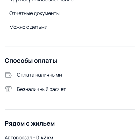
Стирка и белье
Утюг
Отчетные документы
Сменное постельное белье
Можно с детьми
Сушилка для белья
Стиральная машина
Удобства снаружи
Способы оплаты
Открытая парковка
Оплата наличными
Безналичный расчет
Рядом с жильем
Автовокзал - 0.42 км