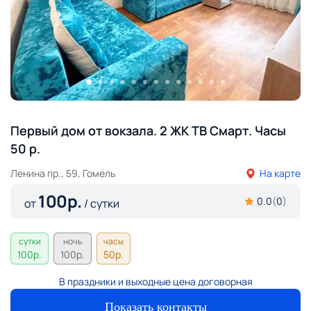
Первый дом от вокзала. 2 ЖК ТВ Смарт. Часы
50 р.
Ленина пр., 59, Гомель
На карте
100
р.
0.0
(
0
)
от
/ сутки
сутки
ночь
часы
100
р.
100
р.
50
р.
В праздники и выходные цена договорная
Показать контакты