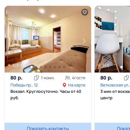
5
(
600
)
5
(
1
)
80
р.
1
-комн.
4
гостя
80
р.
Победы пр., 12
На карте
Ветковская ул.,
Вокзал. Круглосуточно. Часы от 40
3 мин от вокза
руб.
центр
Показать контакты
Показ