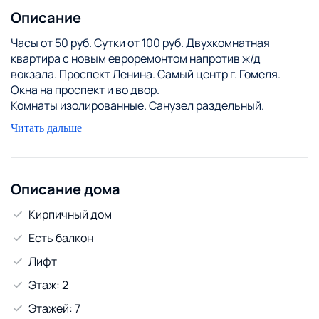
Описание
Часы от 50 руб. Сутки от 100 руб. Двухкомнатная
квартира с новым евроремонтом напротив ж/д
вокзала. Проспект Ленина. Самый центр г. Гомеля.
Окна на проспект и во двор.
Комнаты изолированные. Санузел раздельный.
Душевая кабина. Балкон. Кондиционер.
Читать дальше
В каждой комнате по ЖК телевизору СМАРТ. Wi-Fi
Может проживать до 4 человек. Спальные места 2
(двухспальная кровать) + 2 (двухспальный диван)
Отчетные документы. Круглосуточная поддержка
Описание дома
гостей. Наличный и безналичный расчет.
Кирпичный дом
Возле дома проблем с бесплатной парковкой нет.
Удобное месторасположение для командированных
Есть балкон
лиц.
Лифт
Удобства: в квартире есть все необходимое для
проживания, отдыха и работы: Wi-Fi, кабельное ТВ, 2
Этаж: 2
ЖК телевизора, стиральная машина, электрочайник,
Этажей: 7
фен, утюг, гладильная доска, вся необходимая посуда