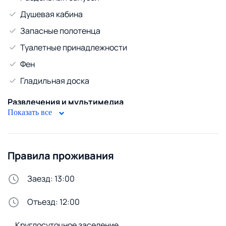
Душевая кабина
Запасные полотенца
Туалетные принадлежности
Фен
Гладильная доска
Развлечения и мультимедиа
Показать все
Телевизор
Кабельное ТВ
WiFi
Правила проживания
Диван
Заезд: 13:00
Безопасность
Отъезд: 12:00
Домофон
Круглосуточное заселение