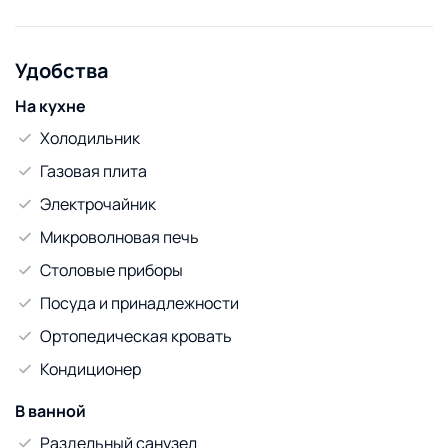
для приготовления и приема пищи, комплекты
постельного белья, полотенца, чай, кофе.
Проведение видеосъемок, вечеринок и других
Удобства
мероприятий/праздников запрещено. Проживание с
животными запрещено.
На кухне
Цена зависит от количества гостей и срока
Холодильник
пребывания.
Газовая плита
Электрочайник
Микроволновая печь
Столовые приборы
Посуда и принадлежности
Ортопедическая кровать
Кондиционер
В ванной
Раздельный санузел