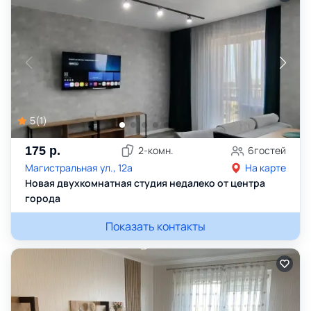
5
(
1
)
175
р.
2
-комн.
6
гостей
Магистральная ул., 12а
На карте
Новая двухкомнатная студия недалеко от центра
города
Показать контакты