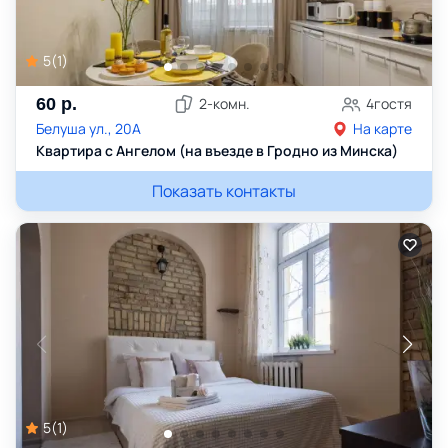
5
(
1
)
60
р.
2
-комн.
4
гостя
Белуша ул., 20А
На карте
Квартира с Ангелом (на въезде в Гродно из Минска)
Показать контакты
5
(
1
)