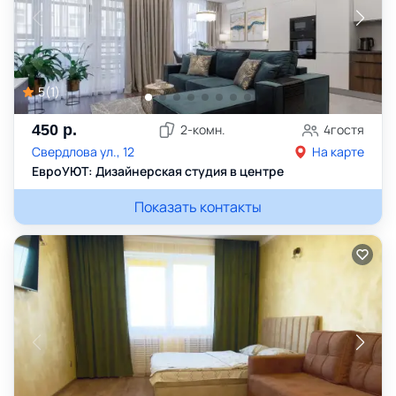
5
(
1
)
450
р.
2
-комн.
4
гостя
Свердлова ул., 12
На карте
ЕвроУЮТ: Дизайнерская студия в центре
Показать контакты