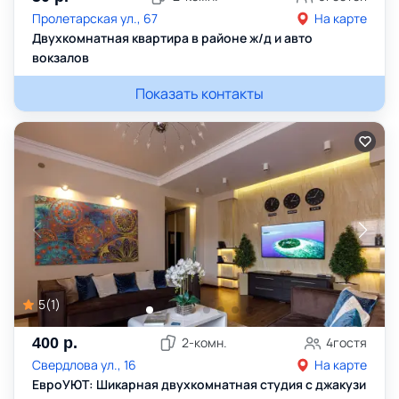
Пролетарская ул., 67
На карте
Двухкомнатная квартира в районе ж/д и авто
вокзалов
Показать контакты
5
(
1
)
400
р.
2
-комн.
4
гостя
Свердлова ул., 16
На карте
ЕвроУЮТ: Шикарная двухкомнатная студия с джакузи