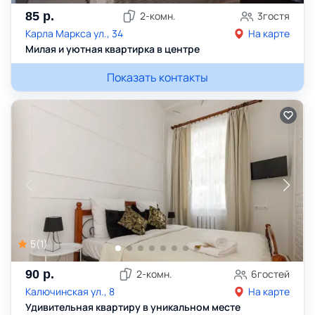
85
р.
2
-комн.
3
гостя
Карла Маркса ул., 34
На карте
Милая и уютная квартирка в центре
Показать контакты
5
(
1
)
90
р.
2
-комн.
6
гостей
Калючинская ул., 8
На карте
Удивительная квартиру в уникальном месте