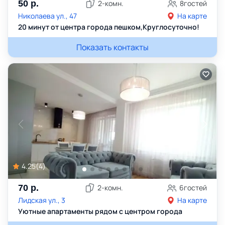
50
р.
2
-комн.
8
гостей
Николаева ул., 47
На карте
20 минут от центра города пешком,Круглосуточно!
Показать контакты
4.25
(
4
)
70
р.
2
-комн.
6
гостей
Лидская ул., 3
На карте
Уютные апартаменты рядом с центром города