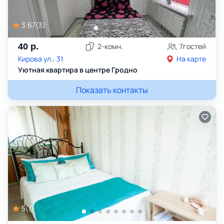
3.67
(
3
)
40
р.
2
-комн.
7
гостей
Кирова ул., 31
На карте
Уютная квартира в центре Гродно
Показать контакты
5
(
1
)