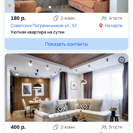
5
(
1
)
180
р.
2
-комн.
4
гостя
Советских Пограничников ул., 57
На карте
Уютная квартира на сутки
Показать контакты
5
(
1
)
400
р.
2
-комн.
3
гостя