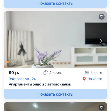
Показать контакты
5
(
1
)
90
р.
2
-комн.
4
гостя
Захарова ул., 24
На карте
Апартаменты рядом с автовокзалом
Показать контакты