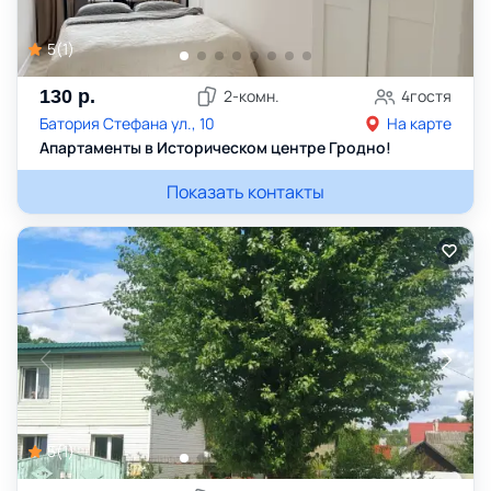
5
(
1
)
130
р.
2
-комн.
4
гостя
Батория Стефана ул., 10
На карте
Апартаменты в Историческом центре Гродно!
Показать контакты
5
(
1
)