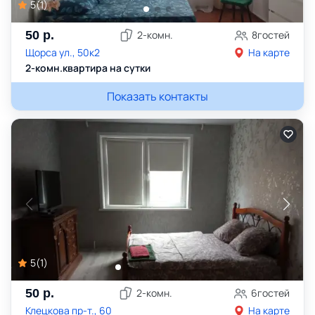
5
(
1
)
50
р.
2
-комн.
8
гостей
Щорса ул., 50к2
На карте
2-комн.квартира на сутки
Показать контакты
5
(
1
)
50
р.
2
-комн.
6
гостей
Клецкова пр-т., 60
На карте