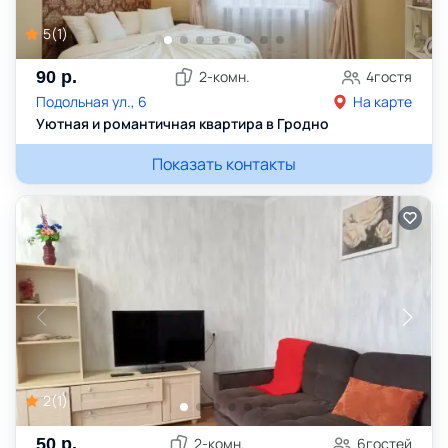
5
(
1
)
90
р.
2
-комн.
4
гостя
Подольная ул., 6
На карте
Уютная и романтичная квартира в Гродно
Показать контакты
2
(
1
)
50
р.
2
-комн.
6
гостей