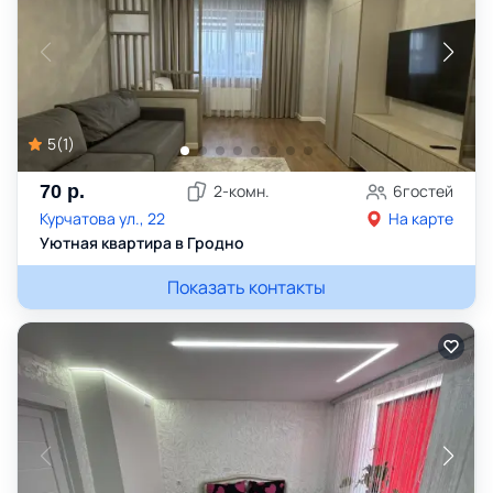
5
(
1
)
70
р.
2
-комн.
6
гостей
Курчатова ул., 22
На карте
Уютная квартира в Гродно
Показать контакты