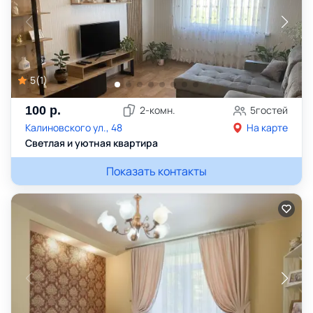
5
(
1
)
100
р.
2
-комн.
5
гостей
Калиновского ул., 48
На карте
Светлая и уютная квартира
Показать контакты