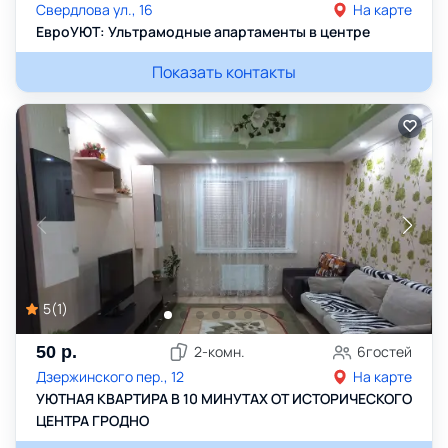
Свердлова ул., 16
На карте
ЕвроУЮТ: Ультрамодные апартаменты в центре
Показать контакты
5
(
1
)
50
р.
2
-комн.
6
гостей
Дзержинского пер., 12
На карте
УЮТНАЯ КВАРТИРА В 10 МИНУТАХ ОТ ИСТОРИЧЕСКОГО
ЦЕНТРА ГРОДНО