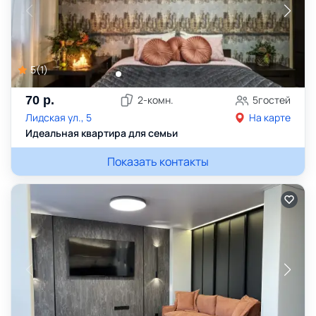
5
(
1
)
70
р.
2
-комн.
5
гостей
Лидская ул., 5
На карте
Идеальная квартира для семьи
Показать контакты