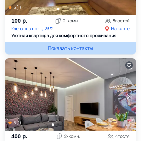
5
(
1
)
100
р.
2
-комн.
8
гостей
Клецкова пр-т., 23/2
На карте
Уютная квартира для комфортного проживания
Показать контакты
5
(
1
)
400
р.
2
-комн.
4
гостя