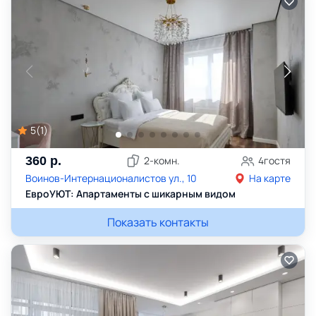
5
(
1
)
360
р.
2
-комн.
4
гостя
Воинов-Интернационалистов ул., 10
На карте
ЕвроУЮТ: Апартаменты с шикарным видом
Показать контакты