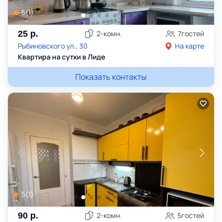
5
(
1
)
25
р.
2
-комн.
7
гостей
Рыбиновского ул., 30
На карте
Квартира на сутки в Лиде
Показать контакты
5
(
1
)
90
р.
2
-комн.
5
гостей