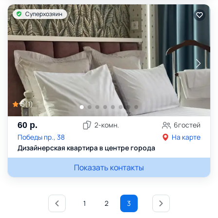
Суперхозяин
5
(
1
)
60
р.
2
-комн.
6
гостей
Победы пр., 38
На карте
Дизайнерская квартира в центре города
Показать контакты
1
2
3