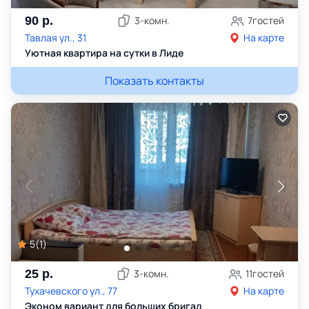
90
р.
3
-комн.
7
гостей
Тавлая ул., 31
На карте
Уютная квартира на сутки в Лиде
Показать контакты
5
(
1
)
25
р.
3
-комн.
11
гостей
Тухачевского ул., 77
На карте
Эконом вариант для больших бригад