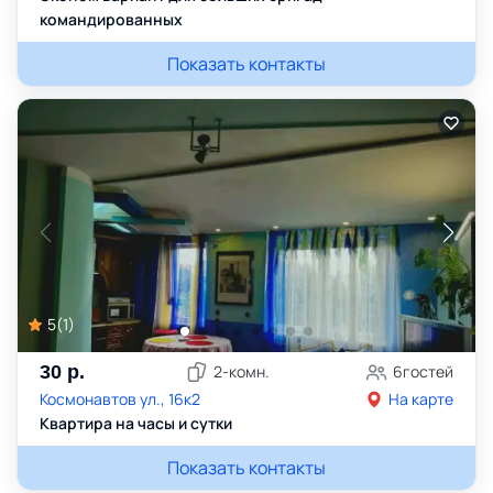
командированных
Показать контакты
5
(
1
)
30
р.
2
-комн.
6
гостей
Космонавтов ул., 16к2
На карте
Квартира на часы и сутки
Показать контакты