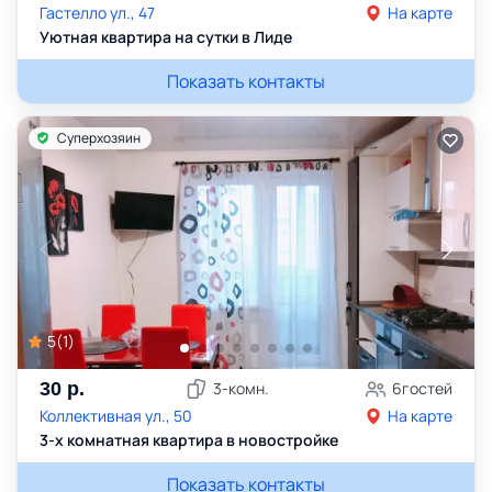
Гастелло ул., 47
На карте
Уютная квартира на сутки в Лиде
Показать контакты
Суперхозяин
5
(
1
)
30
р.
3
-комн.
6
гостей
Коллективная ул., 50
На карте
3-х комнатная квартира в новостройке
Показать контакты