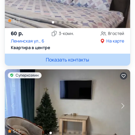
5
(
1
)
60
р.
3
-комн.
8
гостей
Ленинская ул., 6
На карте
Квартира в центре
Показать контакты
Суперхозяин
5
(
1
)