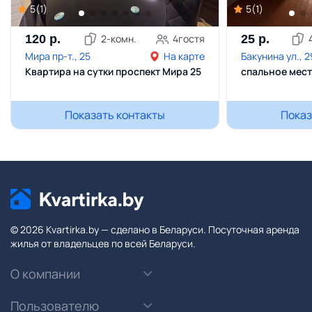
5
(
1
)
5
(
1
)
120
р.
2
-комн.
4
гостя
25
р.
Мира пр-т., 25
На карте
Бакунина ул., 
Квартира на сутки проспект Мира 25
спальное мес
Показать контакты
Показ
© 2026 Kvartirka.by — сделано в Беларуси. Посуточная аренда
жилья от владельцев по всей Беларуси.
О компании
Пользователю