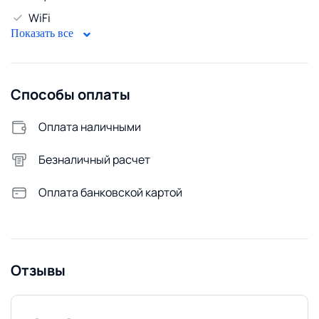
WiFi
Показать все
Безопасность
Домофон
Способы оплаты
Стирка и белье
Утюг
Оплата наличными
Сушилка для белья
Безналичный расчет
Стиральная машина
Оплата банковской картой
Удобства снаружи
Открытая парковка
Отзывы