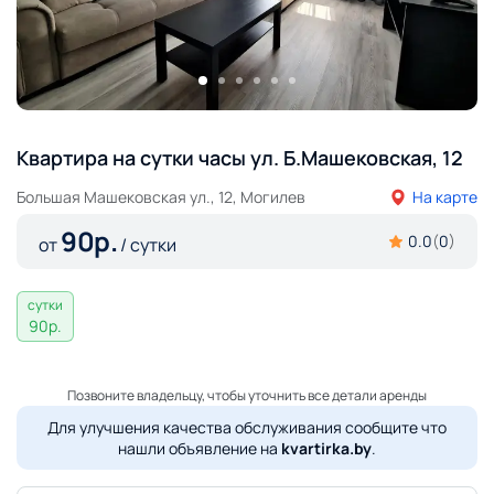
Квартира на сутки часы ул. Б.Машековская, 12
Большая Машековская ул., 12, Могилев
На карте
90
р.
0.0
(
0
)
от
/ сутки
сутки
90
р.
Позвоните владельцу, чтобы уточнить все детали аренды
Для улучшения качества обслуживания сообщите что
нашли объявление на
kvartirka.by
.