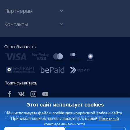
Партнерам
Контакты
Способы оплаты:
Подписывайтесь
Этот сайт использует cookies
Общество с ограниченной ответственностью «Отодом Групп», УНП
Мы используем файлы cookie для корректной работы сайта.
491391529. г.Гомель, ул.Жарковского, 24а, каб.518/7, 246050
Принимая cookies, вы соглашаетесь с нашей
Политикой
конфиденциальности
.
Политика конфиденциальности