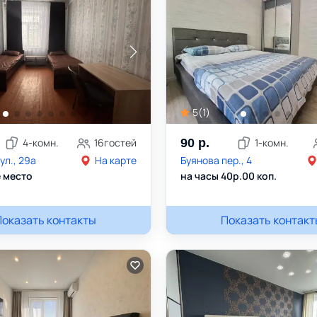
5
(
1
)
4
-комн.
16
гостей
90
р.
1
-комн.
ул., 29а
На карте
Буянова пер., 4
 место
на часы 40р.00 коп.
75293347196
Показать контакты
Игорь
+375293347196
Показать контакт