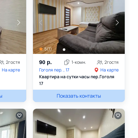
5
(
1
)
2
гостя
90
р.
1
-комн.
2
гостя
На карте
Гоголя пер. , 17
На карте
Квартира на сутки часы пер.Гоголя
17
ы
Игорь
+375293347196
Показать контакты