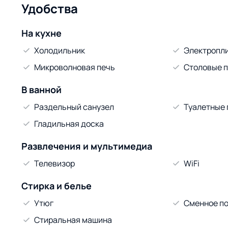
Удобства
На кухне
Холодильник
Электропл
Микроволновая печь
Столовые 
В ванной
Раздельный санузел
Туалетные
Гладильная доска
Развлечения и мультимедиа
Телевизор
WiFi
Стирка и белье
Утюг
Сменное по
Стиральная машина