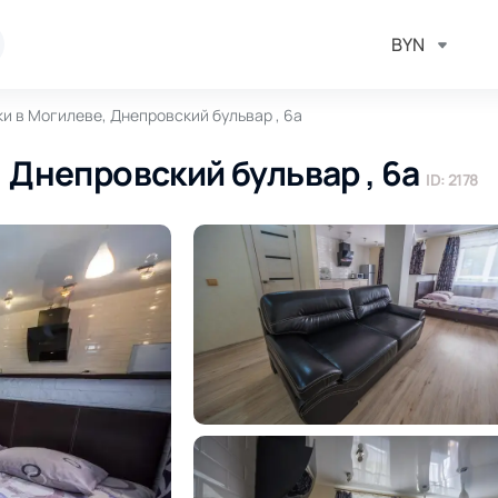
BYN
ки в Могилеве, Днепровский бульвар , 6а
, Днепровский бульвар , 6а
ID: 2178