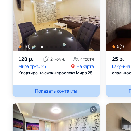
5
(
1
)
5
(
1
)
120
р.
2
-комн.
4
гостя
25
р.
Мира пр-т., 25
На карте
Бакунина 
Квартира на сутки проспект Мира 25
спальное
Игорь
+375293347196
Показать контакты
Игорь
+3