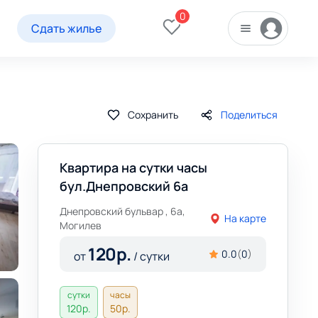
0
Сдать жилье
Сохранить
Поделиться
Квартира на сутки часы
бул.Днепровский 6а
Днепровский бульвар , 6а,
На карте
Могилев
120
р.
0.0
(
0
)
от
/ сутки
сутки
часы
120
р.
50
р.