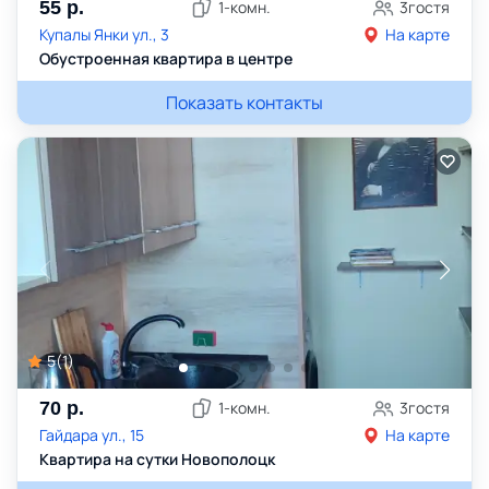
55
р.
1
-комн.
3
гостя
Купалы Янки ул., 3
На карте
Обустроенная квартира в центре
Показать контакты
5
(
1
)
70
р.
1
-комн.
3
гостя
Гайдара ул., 15
На карте
Квартира на сутки Новополоцк