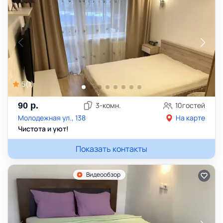
5
(
1
)
90
р.
3
-комн.
10
гостей
Молодежная ул., 138
На карте
Чистота и уют!
Показать контакты
Видеообзор