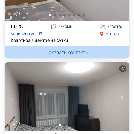
5
(
1
)
60
р.
3
-комн.
7
гостей
Калинина ул., 17
На карте
Квартира в центре на сутки
Показать контакты
5
(
1
)