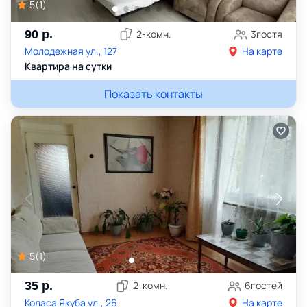
5
(
1
)
90
р.
2
-комн.
3
гостя
Молодежная ул., 127
На карте
Квартира на сутки
Показать контакты
5
(
1
)
35
р.
2
-комн.
6
гостей
Коласа Якуба ул., 26
На карте