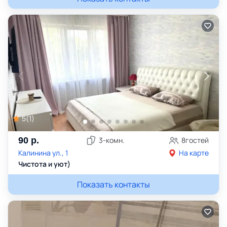
5
(
1
)
90
р.
3
-комн.
8
гостей
Калинина ул., 1
На карте
Чистота и уют)
Показать контакты