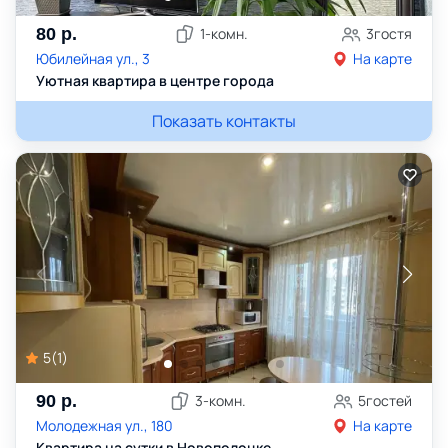
80
р.
1
-комн.
3
гостя
Юбилейная ул., 3
На карте
Уютная квартира в центре города
Показать контакты
5
(
1
)
90
р.
3
-комн.
5
гостей
Молодежная ул., 180
На карте
Квартира на сутки в Новополоцке