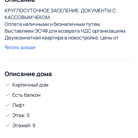
КРУГЛОСУТОЧНОЕ ЗАСЕЛЕНИЕ. ДОКУМЕНТЫ С
КАССОВЫМ ЧЕКОМ.
Оплата наличными и безналичным путем.
Выставляем ЭСЧФ для возврата НДС организациям.
Двухкомнатная квартира в новостройке. Цены от
владельца, без посредников и переплат. Дом около
Читать дальше
Макдоналдс, сдан в эксплуатацию в 2022г. Есть все
необходимое для краткосрочного проживания. Рядом
Макдоналдс, Вокзал, несколько магазинов, сквер.
Удобная развязка в другие районы города. Спальные
Описание дома
места 2+2+2(двухспальная кровать, два двухспальных
Кирпичный дом
дивана). В квартире есть (ЖК ТВ с интернет-
телевидением, WiFi, стиральная машина, холодильник,
Есть балкон
СВЧ, утюг, фен.
Лифт
При онлайн бронировании цены фиксированные на
сайте.
Этаж: 5
Стоимость проживания зависит от количества гостей
Этажей: 9
и дат найма жилья.
В отдельных случаях требуется задаток за первые