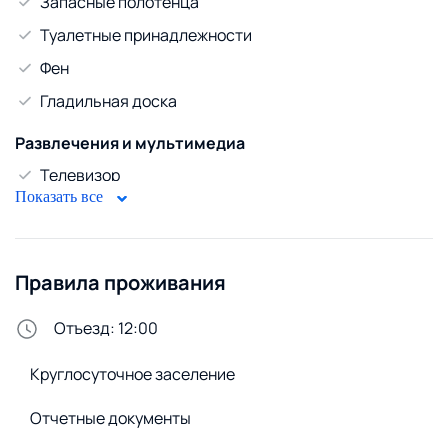
Запасные полотенца
Туалетные принадлежности
Фен
Гладильная доска
Развлечения и мультимедиа
Телевизор
Показать все
Спутниковое ТВ
Кабельное ТВ
WiFi
Правила проживания
Диван
Отъезд: 12:00
Безопасность
Круглосуточное заселение
Домофон
Отчетные документы
Стирка и белье