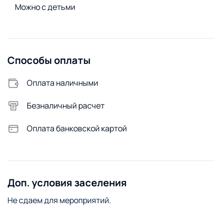
Утюг
Можно с детьми
Сменное постельное белье
Сушилка для белья
Стиральный порошок
Способы оплаты
Стиральная машина
Оплата наличными
Удобства снаружи
Открытая парковка
Безналичный расчет
Оплата банковской картой
Доп. условия заселения
Не сдаем для мероприятий.