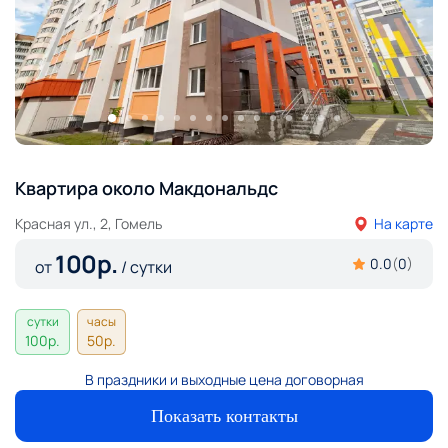
Квартира около Макдональдс
Красная ул., 2, Гомель
На карте
100
р.
0.0
(
0
)
от
/ сутки
сутки
часы
100
р.
50
р.
В праздники и выходные цена договорная
Показать контакты