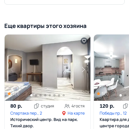
Еще квартиры этого хозяина
5
(
1
)
5
(
1
)
80
р.
студия
4
гостя
120
р.
Спартака пер., 2
На карте
Победы пр., 12
Исторический центр. Вид на парк.
Квартира для 
Тихий двор.
центре город