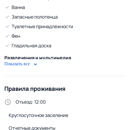
Ванна
Запасные полотенца
Туалетные принадлежности
Фен
Гладильная доска
Развлечения и мультимедиа
Показать все
Телевизор
Спутниковое ТВ
Кабельное ТВ
Правила проживания
WiFi
Отъезд: 12:00
Диван
Круглосуточное заселение
Безопасность
Домофон
Отчетные документы