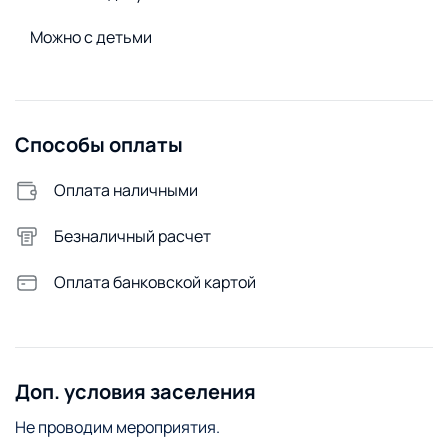
Стирка и белье
Можно с детьми
Утюг
Сменное постельное белье
Сушилка для белья
Способы оплаты
Стиральный порошок
Оплата наличными
Стиральная машина
Безналичный расчет
Удобства снаружи
Открытая парковка
Оплата банковской картой
Доп. условия заселения
Не проводим мероприятия.