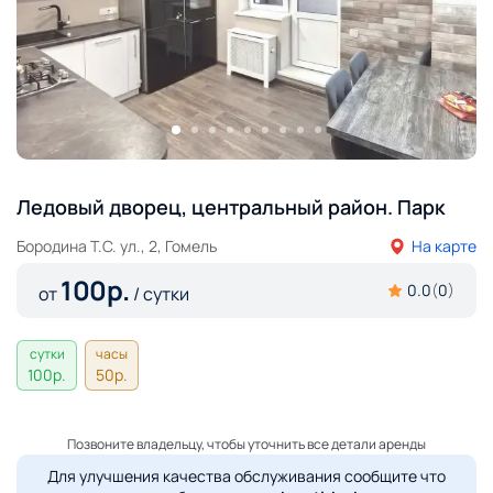
Ледовый дворец, центральный район. Парк
Бородина Т.С. ул., 2, Гомель
На карте
100
р.
0.0
(
0
)
от
/ сутки
сутки
часы
100
р.
50
р.
Позвоните владельцу, чтобы уточнить все детали аренды
Для улучшения качества обслуживания сообщите что