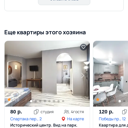
Еще квартиры этого хозяина
5
(
1
)
5
(
1
)
80
р.
студия
4
гостя
120
р.
Спартака пер., 2
На карте
Победы пр., 12
Исторический центр. Вид на парк.
Квартира для 