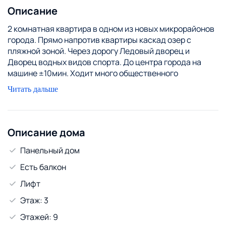
Описание
2 комнатная квартира в одном из новых микрорайонов
города. Прямо напротив квартиры каскад озер с
пляжной зоной. Через дорогу Ледовый дворец и
Дворец водных видов спорта. До центра города на
машине ±10мин. Ходит много общественного
транспорта в разные части города.
Читать дальше
Квартира с двумя отдельными изолированными
комнатами. Спальные места 2+2+1 (2сп кровать, 2сп
диван и 1сп кровать).
Для удобства гостей есть смарт ТВ, холодильник,
Описание дома
духовой шкаф, посудомойка, СВЧ, стиральная машина,
Панельный дом
фен, утюг, столовые приборы и посуда, полотенца,
постельное белье по количеству гостей, чай, кофе,
Есть балкон
сахар, соль и тд
Лифт
Идеально подходит для туристов, семьи, нескольких
командированных работников.
Этаж: 3
Стоимость проживания зависит от количества гостей
Этажей: 9
и дат найма жилья.