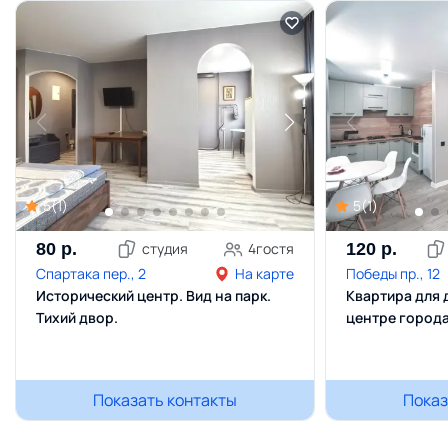
5
(
1
)
5
(
1
)
80
р.
студия
4
гостя
120
р.
Спартака пер., 2
На карте
Победы пр., 12
Исторический центр. Вид на парк.
Квартира для 
Тихий двор.
центре город
Показать контакты
Показ