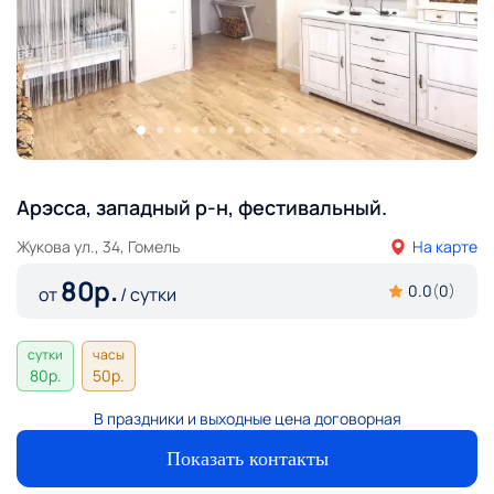
Арэсса, западный р-н, фестивальный.
Жукова ул., 34, Гомель
На карте
80
р.
0.0
(
0
)
от
/ сутки
сутки
часы
80
р.
50
р.
В праздники и выходные цена договорная
Показать контакты