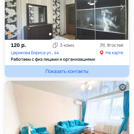
5
(
1
)
120
р.
3
-комн.
8
гостей
Царикова Бориса ул., 44
На карте
Работаем с физ лицами и организациями
Показать контакты