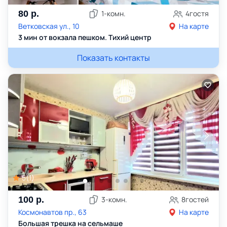
80
р.
1
-комн.
4
гостя
Ветковская ул., 10
На карте
3 мин от вокзала пешком. Тихий центр
Показать контакты
5
(
1
)
100
р.
3
-комн.
8
гостей
Космонавтов пр., 63
На карте
Большая трешка на сельмаше