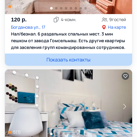
5
(
1
)
120
р.
4
-комн.
9
гостей
Богданова ул., 17
На карте
Нал/безнал. 6 раздельных спальных мест. 3 мин
пешком от завода Гомсельмаш. Есть другие квартиры
для заселения групп командированных сотрудников.
Показать контакты
5
(
1
)