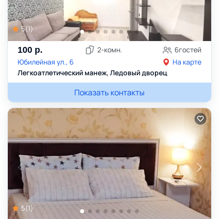
5
(
1
)
100
р.
2
-комн.
6
гостей
Юбилейная ул., 6
На карте
Легкоатлетический манеж, Ледовый дворец
Показать контакты
5
(
1
)