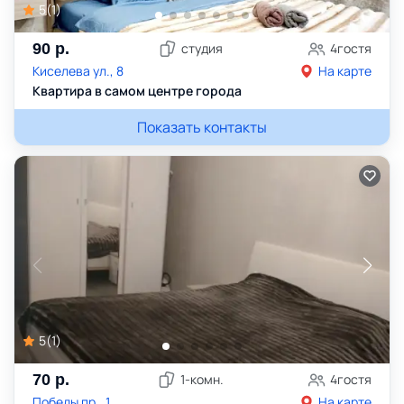
5
(
1
)
90
р.
студия
4
гостя
Киселева ул., 8
На карте
Квартира в самом центре города
Показать контакты
5
(
1
)
70
р.
1
-комн.
4
гостя
Победы пр., 1
На карте