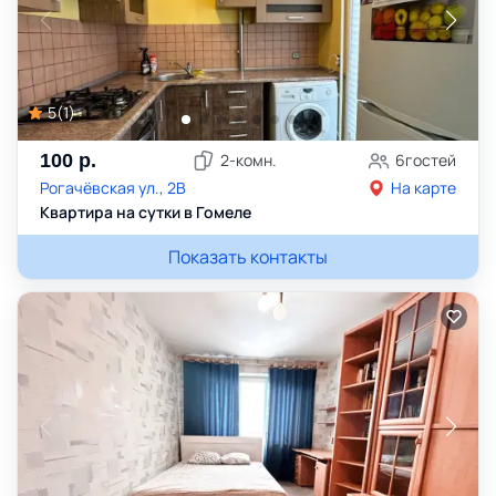
5
(
1
)
100
р.
2
-комн.
6
гостей
Рогачёвская ул., 2В
На карте
Квартира на сутки в Гомеле
Показать контакты