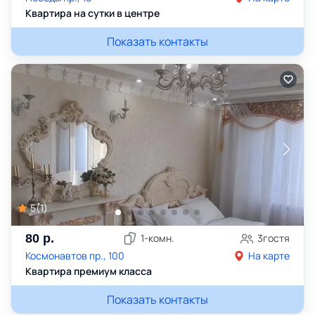
Квартира на сутки в центре
Показать контакты
5
(
1
)
80
р.
1
-комн.
3
гостя
Космонавтов пр., 100
На карте
Квартира премиум класса
Показать контакты