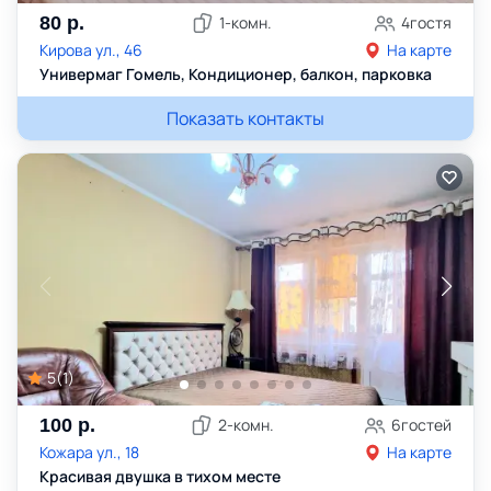
80
р.
1
-комн.
4
гостя
Кирова ул., 46
На карте
Универмаг Гомель, Кондиционер, балкон, парковка
Показать контакты
5
(
1
)
100
р.
2
-комн.
6
гостей
Кожара ул., 18
На карте
Красивая двушка в тихом месте