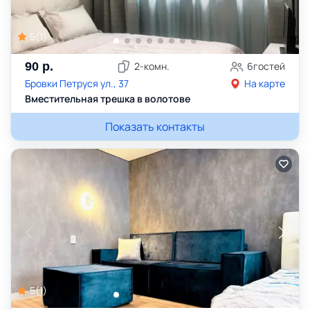
5
(
1
)
90
р.
2
-комн.
6
гостей
Бровки Петруся ул., 37
На карте
Вместительная трешка в волотове
Показать контакты
5
(
1
)