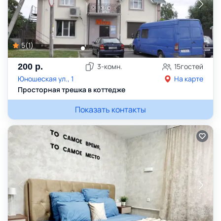
5
(
1
)
200
р.
3
-комн.
15
гостей
Юношеская ул., 1
На карте
Просторная трешка в коттедже
Показать контакты