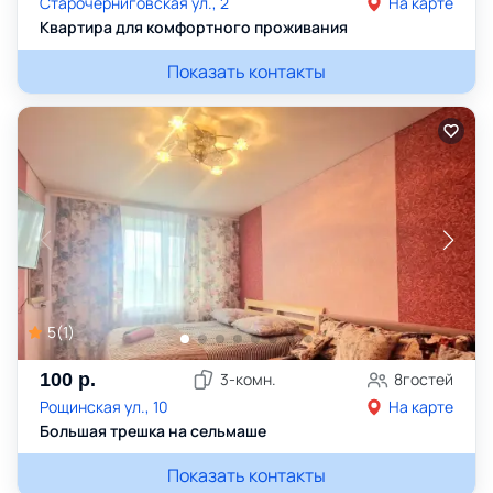
Старочерниговская ул., 2
На карте
Квартира для комфортного проживания
Показать контакты
5
(
1
)
100
р.
3
-комн.
8
гостей
Рощинская ул., 10
На карте
Большая трешка на сельмаше
Показать контакты