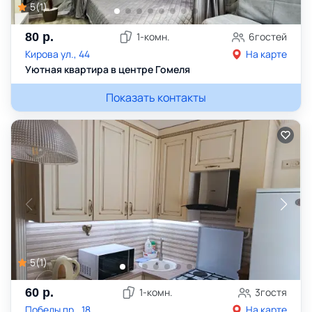
5
(
1
)
80
р.
1
-комн.
6
гостей
Кирова ул., 44
На карте
Уютная квартира в центре Гомеля
Показать контакты
5
(
1
)
60
р.
1
-комн.
3
гостя
Победы пр., 18
На карте