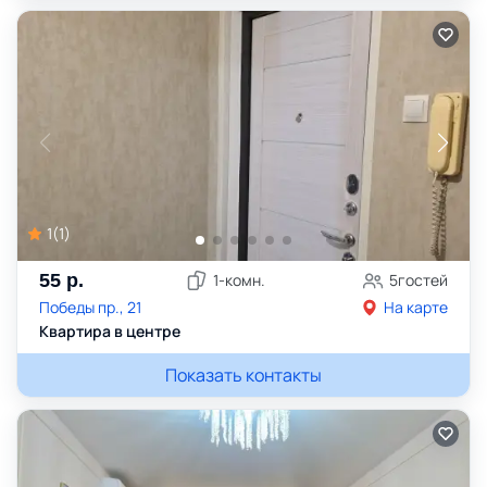
1
(
1
)
55
р.
1
-комн.
5
гостей
Победы пр., 21
На карте
Квартира в центре
Показать контакты