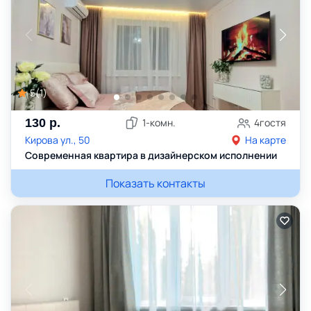
5
(
1
)
130
р.
1
-комн.
4
гостя
Кирова ул., 50
На карте
Современная квартира в дизайнерском исполнении
Показать контакты