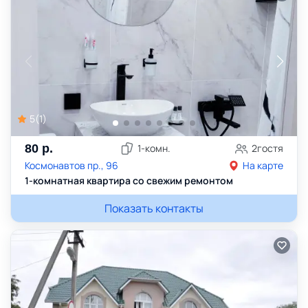
5
(
1
)
80
р.
1
-комн.
2
гостя
Космонавтов пр., 96
На карте
1-комнатная квартира со свежим ремонтом
Показать контакты