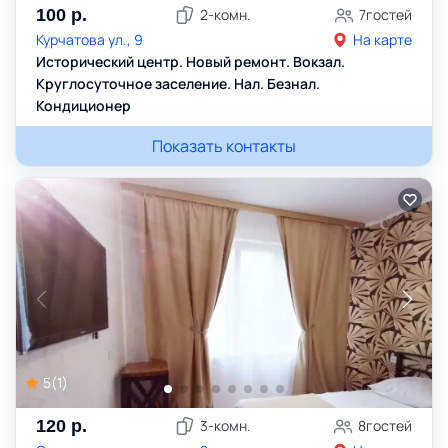
100
р.
2
-комн.
7
гостей
Курчатова ул., 9
На карте
Исторический центр. Новый ремонт. Вокзал.
Круглосуточное заселение. Нал. Безнал.
Кондиционер
Показать контакты
5
(
1
)
120
р.
3
-комн.
8
гостей