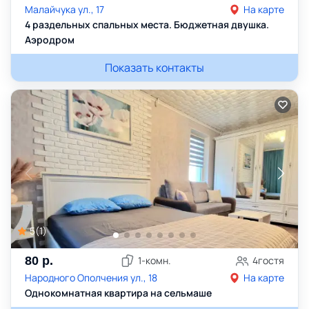
Малайчука ул., 17
На карте
4 раздельных спальных места. Бюджетная двушка.
Аэродром
Показать контакты
5
(
1
)
80
р.
1
-комн.
4
гостя
Народного Ополчения ул., 18
На карте
Однокомнатная квартира на сельмаше