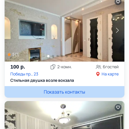
5
(
1
)
100
р.
2
-комн.
6
гостей
Победы пр., 23
На карте
Стильная двушка возле вокзала
Показать контакты