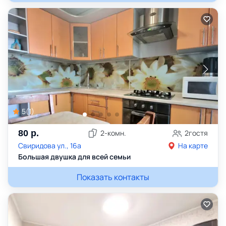
5
(
1
)
80
р.
2
-комн.
2
гостя
Свиридова ул., 16а
На карте
Большая двушка для всей семьи
Показать контакты