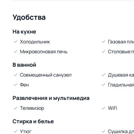
Удобства
На кухне
Холодильник
Газовая пл
Микроволновая печь
Столовые 
В ванной
Совмещенный санузел
Душевая к
Фен
Гладильная
Развлечения и мультимедиа
Телевизор
WiFi
Стирка и белье
Утюг
Сушилка дл