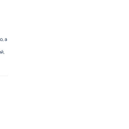
о, а
й,
ует