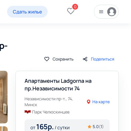
0
Сдать жилье
р-
Сохранить
Поделиться
Апартаменты Ladgorna на
пр.Независимости 74
Независимости пр-т., 74,
На карте
Минск
Парк Челюскинцев
165
р.
5.0
(
1
)
от
/ сутки