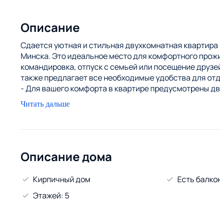
Описание
Сдается уютная и стильная двухкомнатная квартира 
Минска. Это идеальное место для комфортного прожи
командировка, отпуск с семьей или посещение друзей
также предлагает все необходимые удобства для отд
- Для вашего комфорта в квартире предусмотрены дв
что позволяет разместить до 4 человек.
Читать дальше
- Удобная кухня полностью укомплектована совреме
микроволновой печью и кофеваркой. Вы также найде
самостоятельного приготовления пищи.
- Ванная комната оборудована душевой кабиной и н
ваше удобство и уют.
Описание дома
- Wi-Fi и ТВ: Бесплатный высокоскоростной интерне
Стоимость апартаментов зависит от тарифов “Будний
Кирпичный дом
Есть балко
Этажей: 5