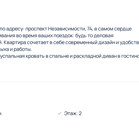
по адресу: проспект Независимости, 74, в самом сердце
вания во время ваших поездок: будь то деловая
. Квартира сочетает в себе современный дизайн и удобств
ыха и работы.
успальная кровать в спальне и раскладной диван в гостино
нными бытовыми приборами: холодильником, плитой,
те необходимую посуду и столовые приборы для
еобходимыми туалетными принадлежностями, что гарантир
т и телевизор делают ваше пребывание более комфортным.
”, “Выходной”, “Праздничный” и количества проживающих.
н
Этаж: 2