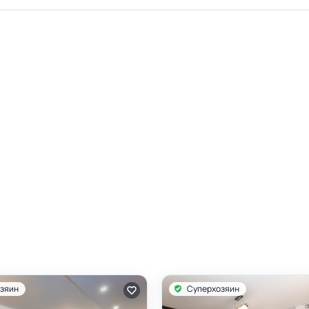
зяин
Суперхозяин