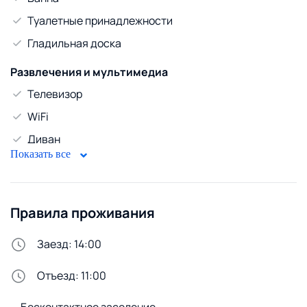
Туалетные принадлежности
Гладильная доска
Развлечения и мультимедиа
Телевизор
WiFi
Диван
Показать все
Безопасность
Бронированная дверь
Правила проживания
Стирка и белье
Утюг
Заезд: 14:00
Сушилка для белья
Отъезд: 11:00
Стиральная машина
Бесконтактное заселение