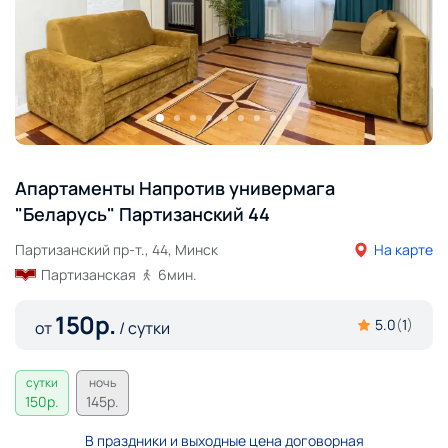
Апартаменты Напротив универмага
"Беларусь" Партизанский 44
Партизанский пр-т., 44, Минск
На карте
Партизанская
6
мин.
150
р.
5.0
(
1
)
от
/ сутки
сутки
ночь
150
р.
145
р.
В праздники и выходные цена договорная