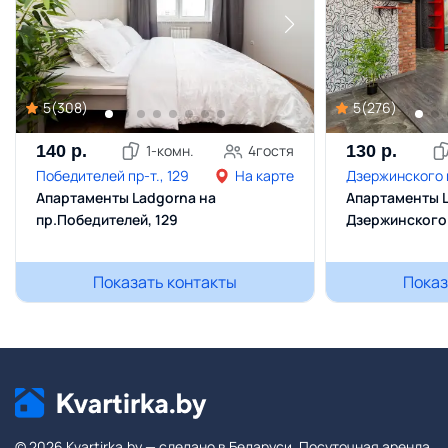
5
(
308
)
5
(
276
)
140
р.
1
-комн.
4
гостя
130
р.
Победителей пр-т., 129
На карте
Дзержинского п
Апартаменты Ladgorna на
Апартаменты L
пр.Победителей, 129
Дзержинского
Показать контакты
Показ
© 2026 Kvartirka.by — сделано в Беларуси. Посуточная аренда