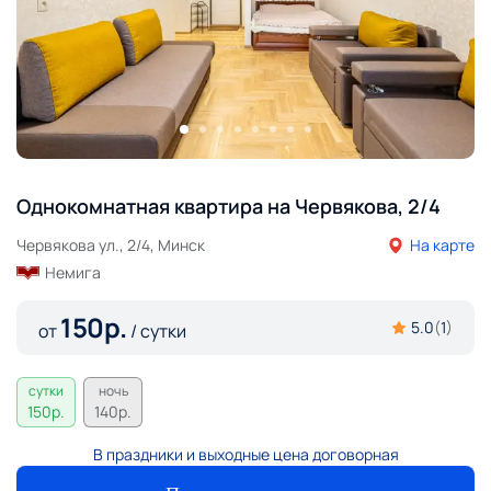
Однокомнатная квартира на Червякова, 2/4
Червякова ул., 2/4, Минск
На карте
Немига
150
р.
5.0
(
1
)
от
/ сутки
сутки
ночь
150
р.
140
р.
В праздники и выходные цена договорная