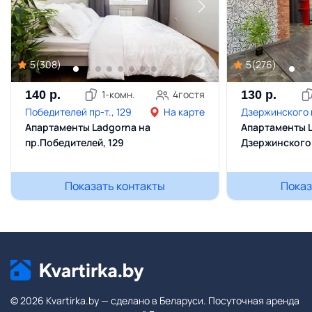
5
(
308
)
5
(
276
)
140
р.
1
-комн.
4
гостя
130
р.
Победителей пр-т., 129
На карте
Дзержинского п
Апартаменты Ladgorna на
Апартаменты L
пр.Победителей, 129
Дзержинского
Показать контакты
Показ
© 2026 Kvartirka.by — сделано в Беларуси. Посуточная аренда