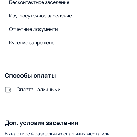
Бесконтактное заселение
Сушилка для белья
Стиральная машина
Круглосуточное заселение
Удобства снаружи
Отчетные документы
Открытая парковка
Курение запрещено
Способы оплаты
Оплата наличными
Доп. условия заселения
В квартире 4 раздельных спальных места или