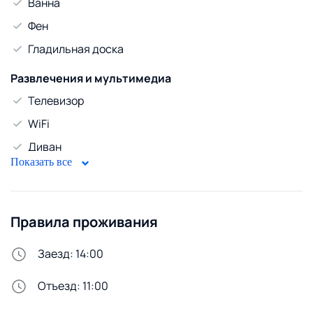
Ванна
Фен
Гладильная доска
Развлечения и мультимедиа
Телевизор
WiFi
Диван
Показать все
Горячая вода
Бойлер
Правила проживания
Безопасность
Бронированная дверь
Заезд: 14:00
Стирка и белье
Отъезд: 11:00
Утюг