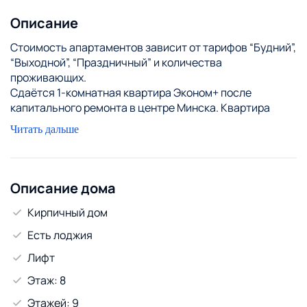
Описание
Стоимость апартаментов зависит от тарифов “Будний”,
“Выходной”, “Праздничный” и количества
проживающих.
Сдаётся 1-комнатная квартира Эконом+ после
капитального ремонта в центре Минска. Квартира
оборудована всем необходимым для максимально
Читать дальше
комфортного проживания. В шаговой доступности
находятся гостиница Беларусь, улица Сторожевская,
Оперный театр, Музей Великой Отечественной Войны,
Белорусская Государственная Филармония,
Описание дома
Республиканский театр белорусской драматургии,
Кирпичный дом
Комаровский рынок, Синагога Главная, Комсомольское
озеро, парк Победы, Троицкое предместье, популярная
Есть лоджия
улица Зыбицкая.
Лифт
Этаж: 8
Этажей: 9