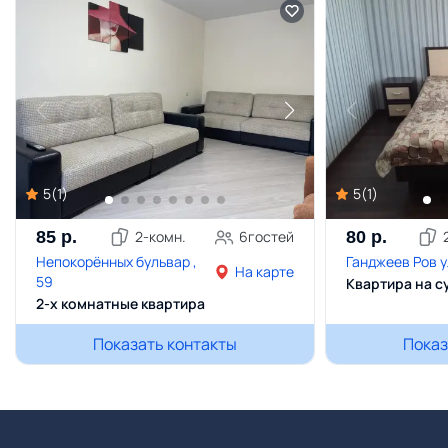
5
(
1
)
5
(
1
)
85
р.
2
-комн.
6
гостей
80
р.
Непокорённых бульвар ,
Ганджеев Ров ул
На карте
59
Квартира на с
2-х комнатные квартира
Показать контакты
Показ