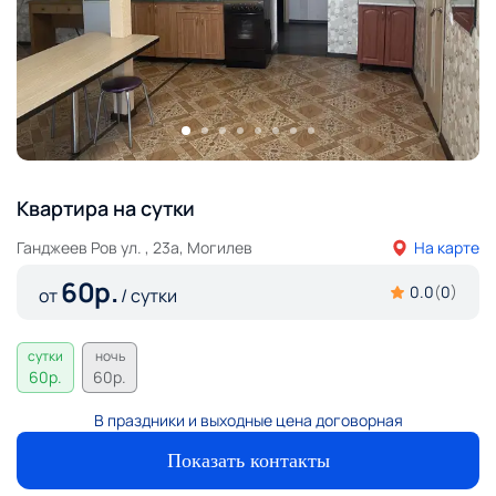
Квартира на сутки
Ганджеев Ров ул. , 23а, Могилев
На карте
60
р.
0.0
(
0
)
от
/ сутки
сутки
ночь
60
р.
60
р.
В праздники и выходные цена договорная
Показать контакты