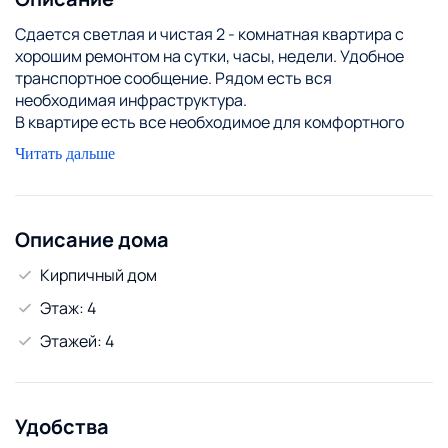
Сдается светлая и чистая 2 - комнатная квартира с
хорошим ремонтом на сутки, часы, недели. Удобное
транспортное сообщение. Рядом есть вся
необходимая инфраструктура.
В квартире есть все необходимое для комфортного
пребывания: телевизор, холодильник, микроволновая
Читать дальше
печь, посуда, всегда чистые полотенца и постельное
белье.
Возможен расчёт корпоративной картой и
безналичный расчёт. Предоставляются чеки.
Описание дома
Командированным скидки.
Кирпичный дом
ИП 790876738
Этаж: 4
Этажей: 4
Удобства