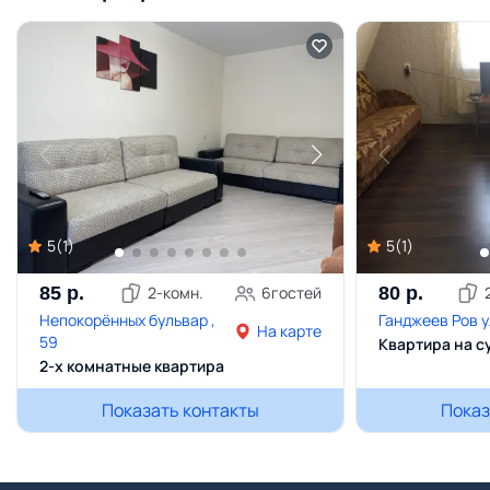
5
(
1
)
5
(
1
)
85
р.
2
-комн.
6
гостей
80
р.
Непокорённых бульвар ,
Ганджеев Ров ул
На карте
59
Квартира на с
2-х комнатные квартира
Показать контакты
Показ