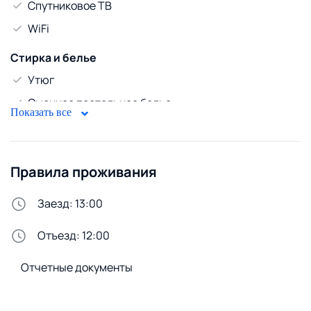
Спутниковое ТВ
WiFi
Стирка и белье
Утюг
Сменное постельное белье
Показать все
Стиральная машина
Удобства снаружи
Правила проживания
Открытая парковка
Заезд: 13:00
Отъезд: 12:00
Отчетные документы