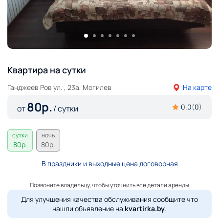
Квартира на сутки
Ганджеев Ров ул. , 23а, Могилев
На карте
80
р.
0.0
(
0
)
от
/ сутки
сутки
ночь
80
р.
80
р.
В праздники и выходные цена договорная
Позвоните владельцу, чтобы уточнить все детали аренды
Для улучшения качества обслуживания сообщите что
нашли объявление на
kvartirka.by
.