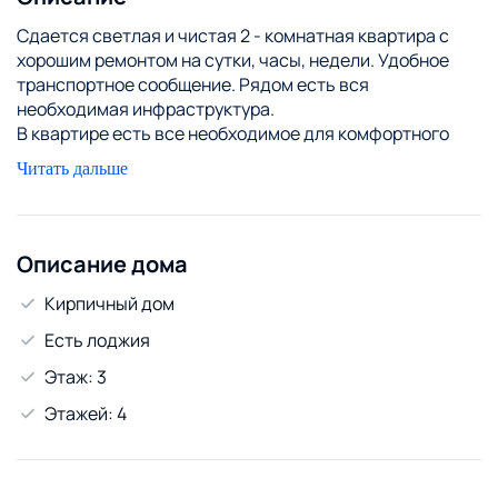
Сдается светлая и чистая 2 - комнатная квартира с
хорошим ремонтом на сутки, часы, недели. Удобное
транспортное сообщение. Рядом есть вся
необходимая инфраструктура.
В квартире есть все необходимое для комфортного
пребывания: телевизор, холодильник, микроволновая
Читать дальше
печь, посуда, всегда чистые полотенца и постельное
белье.
Возможен расчёт корпоративной картой и
безналичный расчёт. Предоставляются чеки.
Описание дома
Командированным скидки.
Кирпичный дом
Есть лоджия
Этаж: 3
Этажей: 4