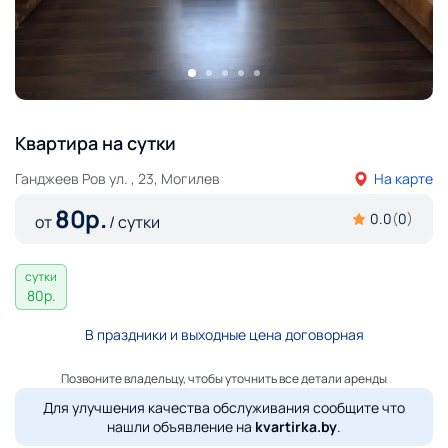
Квартира на сутки
Ганджеев Ров ул. , 23, Могилев
На карте
80
р.
0.0
(
0
)
от
/ сутки
сутки
80
р.
В праздники и выходные цена договорная
Позвоните владельцу, чтобы уточнить все детали аренды
Для улучшения качества обслуживания сообщите что
нашли объявление на
kvartirka.by
.