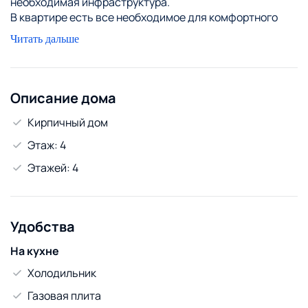
необходимая инфраструктура.
В квартире есть все необходимое для комфортного
пребывания: телевизор, холодильник, микроволновая
Читать дальше
печь, посуда, всегда чистые полотенца и постельное
белье.
Возможен расчёт корпоративной картой и
безналичный расчёт. Предоставляются чеки.
Описание дома
Командированным скидки.
Кирпичный дом
Этаж: 4
Этажей: 4
Удобства
На кухне
Холодильник
Газовая плита