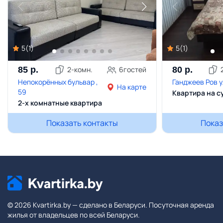
5
(
1
)
5
(
1
)
85
р.
2
-комн.
6
гостей
80
р.
Непокорённых бульвар ,
Ганджеев Ров ул
На карте
59
Квартира на с
2-х комнатные квартира
Показать контакты
Показ
© 2026 Kvartirka.by — сделано в Беларуси. Посуточная аренда
жилья от владельцев по всей Беларуси.