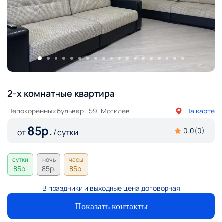
2-х комнатные квартира
Непокорённых бульвар , 59, Могилев
На карте
85
р.
0.0
(
0
)
от
/ сутки
сутки
ночь
часы
85
р.
85
р.
85
р.
В праздники и выходные цена договорная
Показать контакты