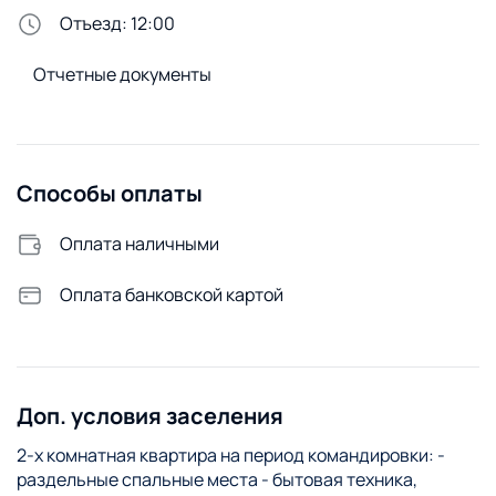
Утюг
Отъезд: 12:00
Сменное постельное белье
Отчетные документы
Сушилка для белья
Стиральный порошок
Стиральная машина
Способы оплаты
Удобства снаружи
Видеонаблюдение
Оплата наличными
Оплата банковской картой
Доп. условия заселения
2-х комнатная квартира на период командировки: -
раздельные спальные места - бытовая техника,