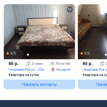
5
(
1
)
5
(
1
)
80
р.
2
-комн.
10
гостей
80
р.
Ганджеев Ров ул. , 23а
На карте
Ганджеев Ров ул
Квартира на сутки
Квартира на с
Показать контакты
Показ